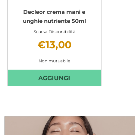
decleor crema mani e
unghie nutriente 50ml
Scarsa Disponibilità
€13,00
Non mutuabile
AGGIUNGI DECLEOR
AGGIUNGI
CREMA
MANI
E
UNGHIE
NUTRIENTE
50ML