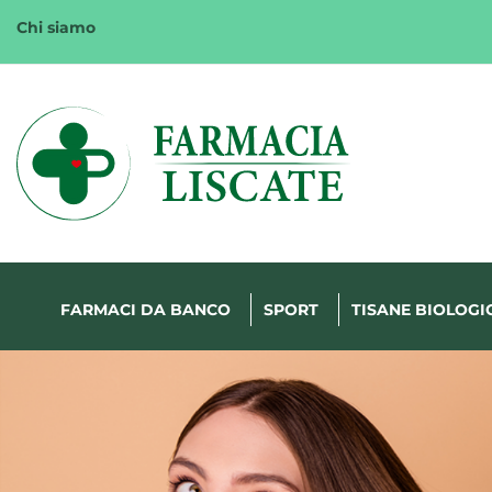
Passa
Chi siamo
al
contenuto
principale
Margherita
FarmaWeb
FARMACI DA BANCO
SPORT
TISANE BIOLOGI