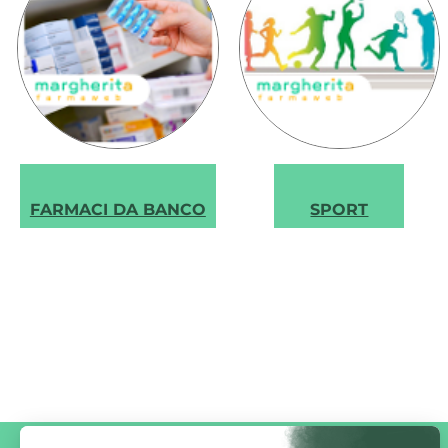
‹
FARMACI DA BANCO
SPORT