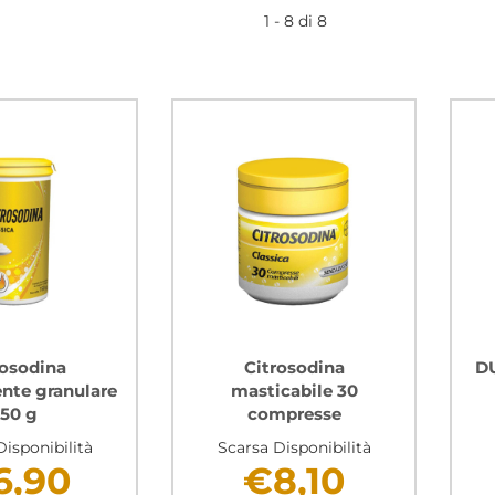
1 - 8 di 8
rosodina
Citrosodina
D
ente granulare
masticabile 30
150 g
compresse
isponibilità
Scarsa Disponibilità
6,90
€8,10