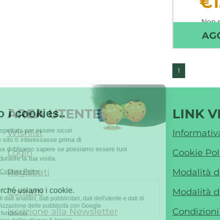
€1
Non 
AG
1
AREA UTENTE
LINK V
Wishlist
Informativ
Login
Cookie Pol
Registrati
Modalità 
Contatti
Modalità d
Iscrizione alla Newsletter
Condizioni