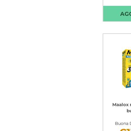
Non 
AG
Maalox r
b
Buona D