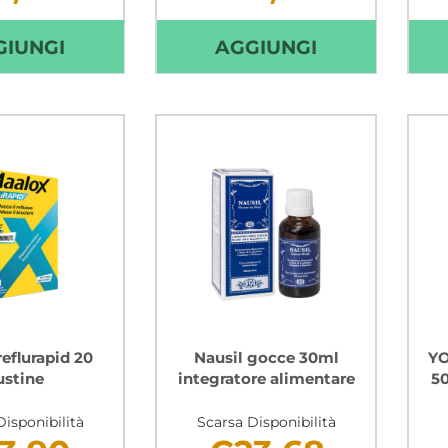
mutuabile
Non mutuabile
AGGIUNGI CITROSODINA
AGGIUNGI C
GIUNGI
AGGIUNGI
EFFERVESCENTE
MASTICABIL
GRANULARE
30
150
COMPRESSE 
G AL
CARRELLO
CARRELLO
eflurapid 20
Nausil gocce 30ml
YO
ustine
integratore alimentare
50
isponibilità
Scarsa Disponibilità