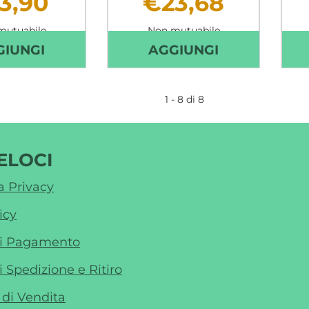
3,90
€23,68
mutuabile
Non mutuabile
AGGIUNGI MAALOX
AGGIUNGI NA
GIUNGI
AGGIUNGI
REFLURAPID
GOCCE
20
30ML
1 - 8 di 8
BUSTINE AL
INTEGRATOR
CARRELLO
ALIMENTARE
CARRELLO
ELOCI
a Privacy
icy
di Pagamento
i Spedizione e Ritiro
 di Vendita