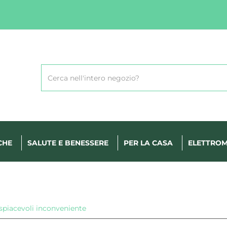
Cerca
Prodotto
CHE
SALUTE E BENESSERE
PER LA CASA
ELETTROM
i spiacevoli inconveniente