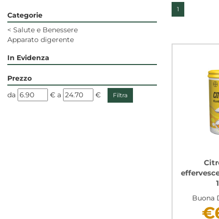
1
Categorie
<
Salute e Benessere
Apparato digerente
In Evidenza
Prezzo
filtra
filtra
da
€
a
€
da
a
Cit
effervesc
Buona D
€