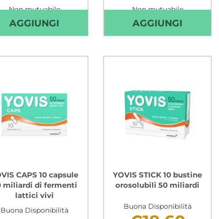
Non mutuabile
Non mutuabile
ITROSODINA
AGGIUNGI DULCOSOFT
AGGIUN
AGGIUNGI
AGGIUNGI
E
POLVERE
ONE
20BUST AL
20
AL
CARRELLO
STICK
10ML A
CARRE
VIS CAPS 10 capsule
YOVIS STICK 10 bustine
 miliardi di fermenti
orosolubili 50 miliardi
lattici vivi
Buona Disponibilità
Buona Disponibilità