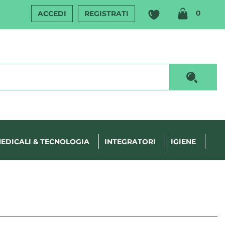
ARTIC
0
ACCEDI
REGISTRATI
INSERI
Cerca P
EDICALI & TECNOLOGIA
INTEGRATORI
IGIENE