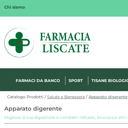
Passa
Chi siamo
al
contenuto
principale
Margherita
FarmaWeb
FARMACI DA BANCO
SPORT
TISANE BIOLOGI
Catalogo Prodotti /
Salute e Benessere
/
Apparato digerente
Apparato digerente
Migliora la tua digestione e combatti reflusso, bruciore,e altr