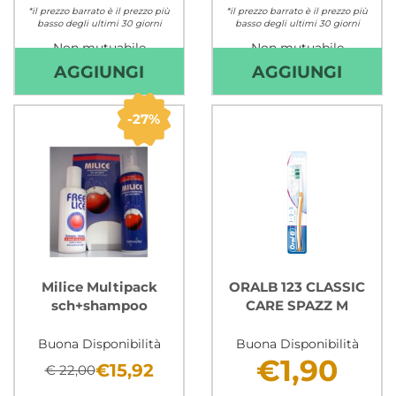
*il prezzo barrato è il prezzo più
*il prezzo barrato è il prezzo più
basso degli ultimi 30 giorni
basso degli ultimi 30 giorni
Non mutuabile
Non mutuabile
AGGIUNGI KUKIDENT
AGGI
AGGIUNGI
AGGIUNGI
DOPPIA
SPAZ
AZIONE
SET
27%
40G AL
MORB
CARRELLO
CARR
Milice Multipack
ORALB 123 CLASSIC
sch+shampoo
CARE SPAZZ M
Buona Disponibilità
Buona Disponibilità
€1,90
€15,92
€ 22,00