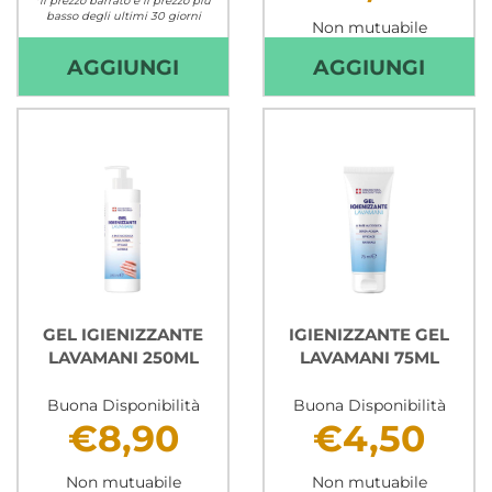
*il prezzo barrato è il prezzo più
basso degli ultimi 30 giorni
Non mutuabile
Non mutuabile
AGGIUNGI ELMEX
AGGI
AGGIUNGI
AGGIUNGI
SENSITIVE
AMID
PROFESSIONAL
BALS
-
ULTR
RIPARA
CON
&
OLIO
PREVIENE
DI
-
RISO
75ML AL
IPOA
CARRELLO
200
GEL IGIENIZZANTE
IGIENIZZANTE GEL
LAVAMANI 250ML
LAVAMANI 75ML
ML AL
CARR
Buona Disponibilità
Buona Disponibilità
€8,90
€4,50
Non mutuabile
Non mutuabile