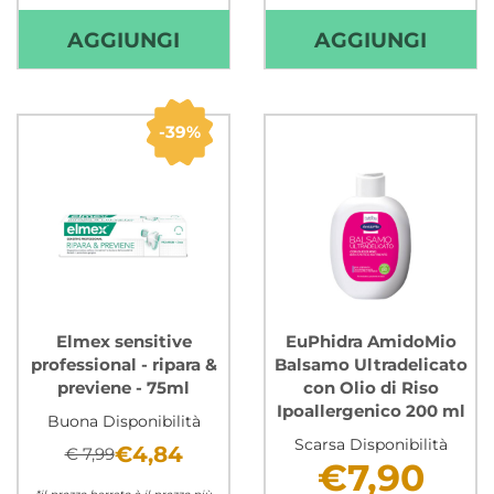
Non mutuabile
AGGIUNGI ELMEX
AGGI
AGGIUNGI
AGGIUNGI
BIMBI
DENTI
NEW
BIMBI
SPAZZ
FINO
39%
3-
A
6ANNI AL
6
CARRELLO
ANNI
50ML 
CARR
Elmex sensitive
EuPhidra AmidoMio
professional - ripara &
Balsamo Ultradelicato
previene - 75ml
con Olio di Riso
Ipoallergenico 200 ml
Buona Disponibilità
Scarsa Disponibilità
€4,84
€ 7,99
€7,90