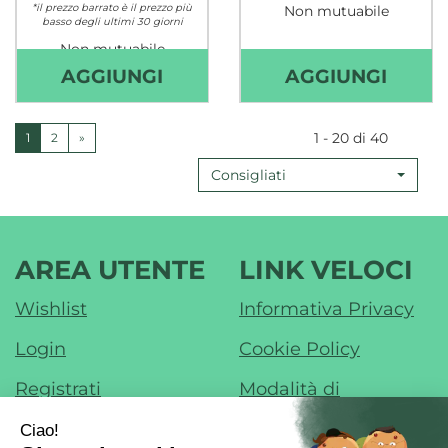
*il prezzo barrato è il prezzo più
Non mutuabile
basso degli ultimi 30 giorni
Non mutuabile
AGGIUNGI MILICE
AGGI
AGGIUNGI
AGGIUNGI
MULTIPACK
123
SCH+SHAMPOO AL
CLASS
1 - 20 di 40
1
2
»
CARRELLO
CARE
Consigliati
SPAZ
M AL
CARR
AREA UTENTE
LINK VELOCI
Wishlist
Informativa Privacy
Login
Cookie Policy
Registrati
Modalità di
Pagamento
Contatti