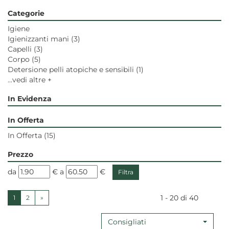
Categorie
Igiene
Igienizzanti mani
(3)
Capelli
(3)
Corpo
(5)
Detersione pelli atopiche e sensibili
(1)
...vedi altre +
In Evidenza
In Offerta
In Offerta
(15)
Prezzo
filtra
filtra
da
€
a
€
da
a
1 - 20 di 40
1
2
»
Consigliati