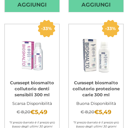
AGGIUNGI CAUDALIE
AGGIU
AGGIUNGI
AGGIUNGI
GEL
GEL
DOCCIA
DOCC
ROSE
THÉ
33%
33%
DE
DES
VIGNE
VIGN
200
200
ML AL
ML AL
CARRELLO
CARR
Curasept biosmalto
Curasept biosmalto
collutorio denti
collutorio protezione
sensibili 300 ml
carie 300 ml
Scarsa Disponibilità
Buona Disponibilità
€5,49
€5,49
€ 8,20
€ 8,20
*il prezzo barrato è il prezzo più
*il prezzo barrato è il prezzo più
basso degli ultimi 30 giorni
basso degli ultimi 30 giorni