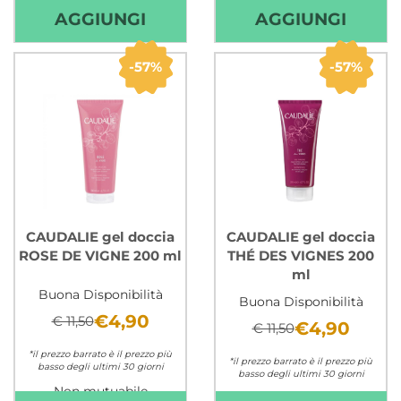
Non mutuabile
Non mutuabile
AGGIUNGI CAUDALIE
AGGIU
AGGIUNGI
AGGIUNGI
GEL
GEL
DOCCIA
DOCC
57%
57%
EAU
FLEU
DES
DE
VIGNES
VIGN
200
200
ML AL
ML AL
CARRELLO
CARR
CAUDALIE gel doccia
CAUDALIE gel doccia
ROSE DE VIGNE 200 ml
THÉ DES VIGNES 200
ml
Buona Disponibilità
Buona Disponibilità
€4,90
€ 11,50
€4,90
€ 11,50
*il prezzo barrato è il prezzo più
*il prezzo barrato è il prezzo più
basso degli ultimi 30 giorni
basso degli ultimi 30 giorni
Non mutuabile
Non mutuabile