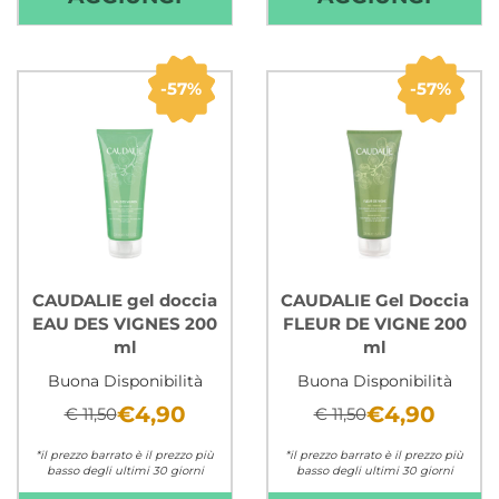
PLUS
TRIC
DENTI
45+
SENSIBILI
10
57%
57%
75
FIALE
ML AL
CARR
CARRELLO
CAUDALIE gel doccia
CAUDALIE Gel Doccia
EAU DES VIGNES 200
FLEUR DE VIGNE 200
ml
ml
Buona Disponibilità
Buona Disponibilità
€4,90
€4,90
€ 11,50
€ 11,50
*il prezzo barrato è il prezzo più
*il prezzo barrato è il prezzo più
basso degli ultimi 30 giorni
basso degli ultimi 30 giorni