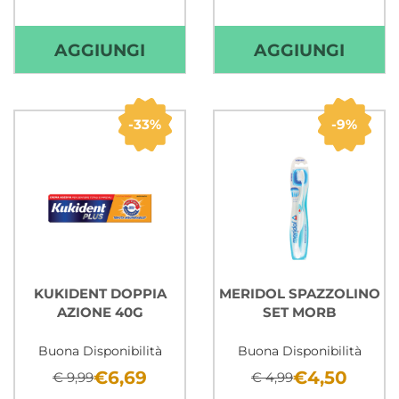
AGGIUNGI GEL
AGGIU
AGGIUNGI
AGGIUNGI
IGIENIZZANTE
GEL
LAVAMANI
LAVA
250ML AL
75ML 
33%
9%
CARRELLO
CARR
KUKIDENT DOPPIA
MERIDOL SPAZZOLINO
AZIONE 40G
SET MORB
Buona Disponibilità
Buona Disponibilità
€6,69
€4,50
€ 9,99
€ 4,99