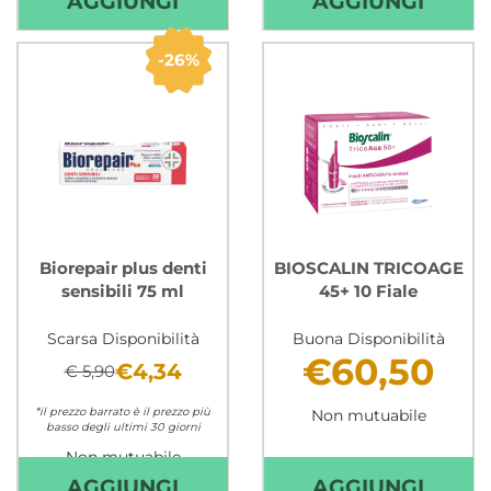
AGGIUNGI
AGGIUNGI
ADES
ADES
PROTESI
PROTE
26%
INF
SUP
15PZ AL
15PZ 
CARRELLO
CARR
Biorepair plus denti
BIOSCALIN TRICOAGE
sensibili 75 ml
45+ 10 Fiale
Scarsa Disponibilità
Buona Disponibilità
€60,50
€4,34
€ 5,90
*il prezzo barrato è il prezzo più
Non mutuabile
basso degli ultimi 30 giorni
Non mutuabile
AGGIUNGI BIOREPAIR
AGGIU
AGGIUNGI
AGGIUNGI