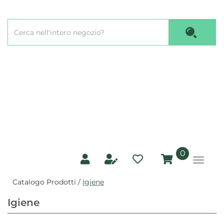
Passa
al
Cerca
contenuto
Cerca P
Prodotto
principale
prodotti
0
inseriti
Catalogo Prodotti /
Igiene
Igiene