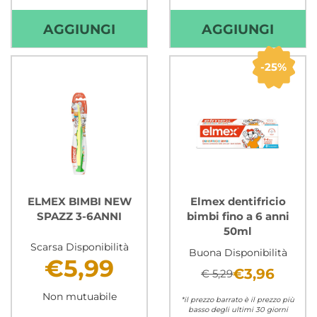
Non mutuabile
Non mutuabile
AGGIUNGI CURASEPT
AGGI
AGGIUNGI
AGGIUNGI
BIOSMALTO
BIOS
COLLUTORIO
COLL
25%
DENTI
PROT
SENSIBILI
CARIE
300
300
ML AL
ML AL
CARRELLO
CARR
ELMEX BIMBI NEW
Elmex dentifricio
SPAZZ 3-6ANNI
bimbi fino a 6 anni
50ml
Scarsa Disponibilità
Buona Disponibilità
€5,99
€3,96
€ 5,29
Non mutuabile
*il prezzo barrato è il prezzo più
basso degli ultimi 30 giorni