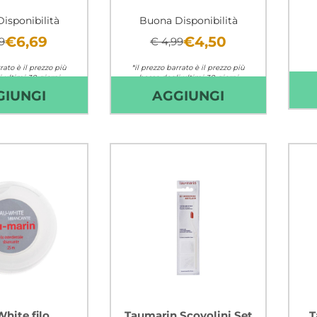
isponibilità
Buona Disponibilità
€6,69
€4,50
9
€ 4,99
rato è il prezzo più
*il prezzo barrato è il prezzo più
 ultimi 30 giorni
basso degli ultimi 30 giorni
AGGIUNGI KUKIDENT
AGGIUNGI M
GIUNGI
AGGIUNGI
mutuabile
Non mutuabile
DOPPIA
SPAZZOLINO
AZIONE
SET
40G AL
MORB AL
CARRELLO
CARRELLO
hite filo
Taumarin Scovolini Set
T