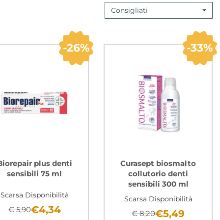
Consigliati
26%
33%
Biorepair plus denti
Curasept biosmalto
sensibili 75 ml
collutorio denti
sensibili 300 ml
Scarsa Disponibilità
Scarsa Disponibilità
€4,34
€ 5,90
€5,49
€ 8,20