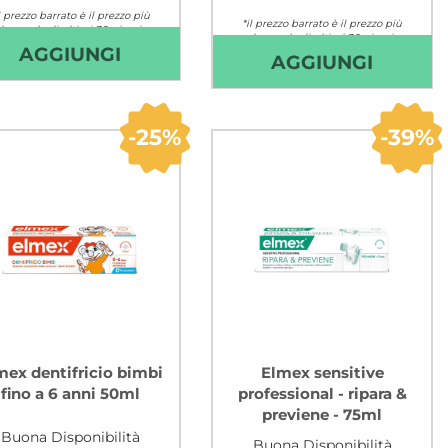
l prezzo barrato è il prezzo più
*il prezzo barrato è il prezzo più
basso degli ultimi 30 giorni
basso degli ultimi 30 giorni
GASIV
AGGIUNGI BIOREPAIR
AGGIUNGI
Non mutuabile
AGGIUN
AGGIUNGI
Non mutuabile
PLUS
BIOSM
DENTI
COLLU
SENSIBILI
25%
39%
DENTI
75
SENSIBI
ML AL
300
CARRELLO
ML AL
CARRE
mex dentifricio bimbi
Elmex sensitive
fino a 6 anni 50ml
professional - ripara &
previene - 75ml
Buona Disponibilità
Buona Disponibilità