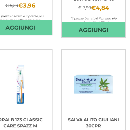
€3,96
€ 5,29
€4,84
€ 7,99
l prezzo barrato è il prezzo più
*il prezzo barrato è il prezzo più
basso degli ultimi 30 giorni
basso degli ultimi 30 giorni
LMEX
AGGIUNGI ELMEX
AGGIUNGI
Non mutuabile
AGGIUN
AGGIUNGI
Non mutuabile
DENTIFRICIO
SENSIT
BIMBI
PROFE
FINO
-
A
RIPARA
6
&
ANNI
PREVI
50ML AL
-
CARRELLO
75ML A
CARRE
ORALB 123 CLASSIC
SALVA ALITO GIULIANI
CARE SPAZZ M
30CPR