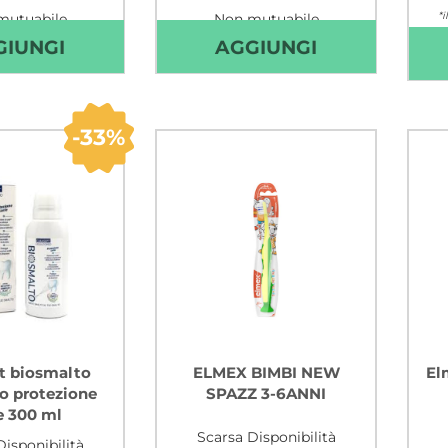
*i
mutuabile
Non mutuabile
AGGIUNGI ALGASIV
AGGIUNGI AL
GIUNGI
AGGIUNGI
ADES
ADES
PROTESI
PROTESI
INF
SUP
33%
15PZ AL
15PZ AL
CARRELLO
CARRELLO
t biosmalto
ELMEX BIMBI NEW
El
io protezione
SPAZZ 3-6ANNI
e 300 ml
Scarsa Disponibilità
isponibilità