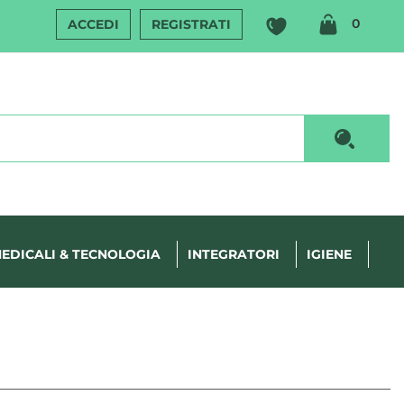
ARTIC
0
ACCEDI
REGISTRATI
INSERI
Cerca P
EDICALI & TECNOLOGIA
INTEGRATORI
IGIENE