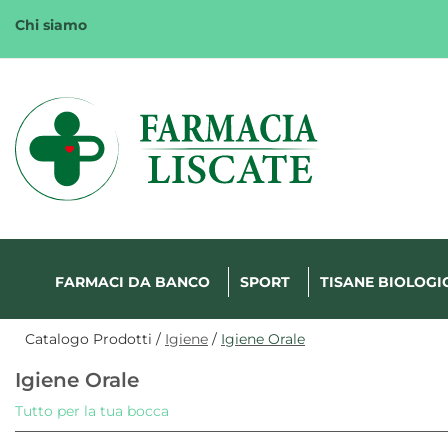
Passa
Chi siamo
al
contenuto
principale
Margherita
FarmaWeb
FARMACI DA BANCO
SPORT
TISANE BIOLOGI
Catalogo Prodotti /
Igiene
/
Igiene Orale
Igiene Orale
Tutto per la tua bocca