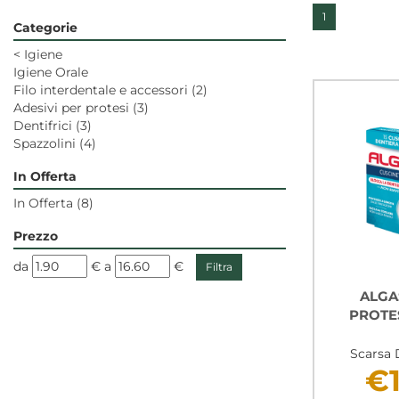
1
Categorie
<
Igiene
Igiene Orale
Filo interdentale e accessori
(2)
Adesivi per protesi
(3)
Dentifrici
(3)
Spazzolini
(4)
In Offerta
In Offerta
(8)
Prezzo
filtra
filtra
da
€
a
€
da
a
ALGA
PROTES
Scarsa 
€1