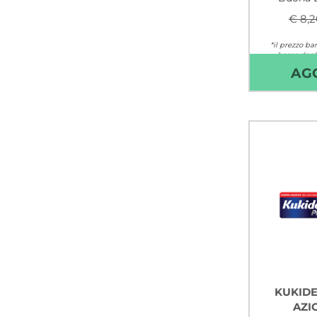
€ 8,2
*il prezzo bar
basso degli
AG
Non 
KUKIDE
AZI