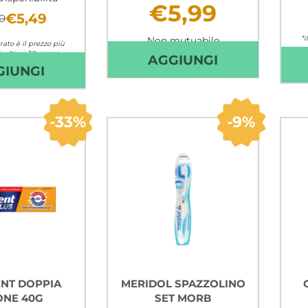
€5,99
€5,49
0
*i
Non mutuabile
rato è il prezzo più
 ultimi 30 giorni
AGGIUNGI E
AGGIUNGI
AGGIUNGI CURASEPT
GIUNGI
mutuabile
BIMBI
BIOSMALTO
NEW
COLLUTORIO
SPAZZ
33%
9%
PROTEZIONE
3-
CARIE
6ANNI AL
300
CARRELLO
ML AL
CARRELLO
NT DOPPIA
MERIDOL SPAZZOLINO
ONE 40G
SET MORB