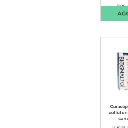
Non 
AG
Curasep
collutor
cari
Buona D