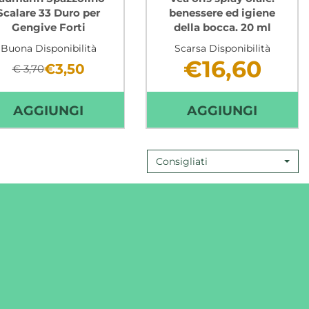
Scalare 33 Duro per
benessere ed igiene
Gengive Forti
della bocca. 20 ml
Buona Disponibilità
Scarsa Disponibilità
€16,60
€3,50
€ 3,70
Non mutuabile
Non mutuabile
AUMARIN
AGGIUNGI TAUMARIN
AGGIUN
AGGIUNGI
AGGIUNGI
SPAZZOLINO
ORIS
SCALARE
SPRAY
Consigliati
LE
33
ORALE:
DURO
BENES
PER
ED
GENGIVE
IGIENE
FORTI AL
DELLA
CARRELLO
BOCCA
20
ML AL