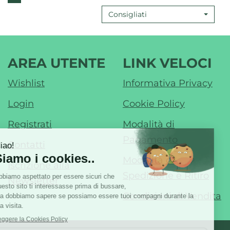
FLEX
DIGIT
Consigliati
NIGHT
PUNT
RETTALE
FLESS
ED
MISU
ORALE
IN
AREA UTENTE
LINK VELOCI
10SEC
10
Wishlist
Informativa Privacy
NOTTE AL
SECON
CARRELLO
CARR
Login
Cookie Policy
Registrati
Modalità di
Pagamento
Contatti
Modalità di
Iscrizione alla
Spedizione e Ritiro
Newsletter
Condizioni di Vendita