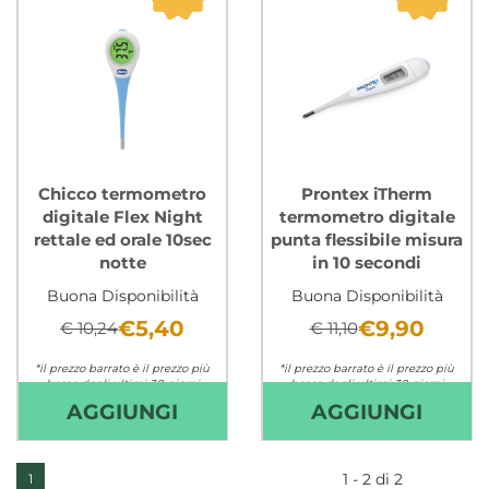
Chicco termometro
Prontex iTherm
digitale Flex Night
termometro digitale
rettale ed orale 10sec
punta flessibile misura
notte
in 10 secondi
Buona Disponibilità
Buona Disponibilità
€5,40
€9,90
€ 10,24
€ 11,10
*il prezzo barrato è il prezzo più
*il prezzo barrato è il prezzo più
basso degli ultimi 30 giorni
basso degli ultimi 30 giorni
AGGIUNGI CHICCO
AGGI
AGGIUNGI
AGGIUNGI
Non mutuabile
Non mutuabile
TERMOMETRO
ITHE
DIGITALE
TERM
1 - 2 di 2
1