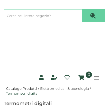
Passa
al
Cerca
contenuto
Cerca P
Prodotto
principale
prodotti
0
inseriti
Catalogo Prodotti /
Elettromedicali & tecnologia
/
Termometri digitali
Termometri digitali