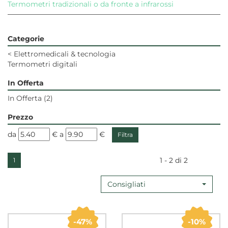
Termometri tradizionali o da fronte a infrarossi
Categorie
<
Elettromedicali & tecnologia
Termometri digitali
In Offerta
In Offerta
(2)
Prezzo
filtra
filtra
da
€
a
€
da
a
1 - 2 di 2
1
Consigliati
47%
10%