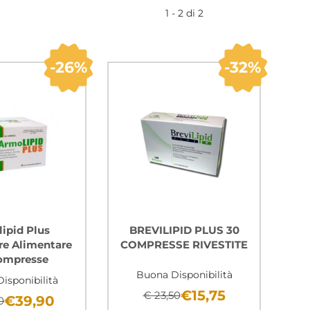
1 - 2 di 2
26%
32%
ipid Plus
BREVILIPID PLUS 30
re Alimentare
COMPRESSE RIVESTITE
ompresse
Buona Disponibilità
isponibilità
€15,75
€ 23,50
€39,90
0