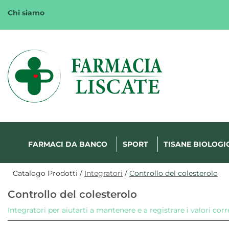
Passa
Chi siamo
al
contenuto
principale
Margherita
FarmaWeb
FARMACI DA BANCO
SPORT
TISANE BIOLOGI
Catalogo Prodotti /
Integratori
/
Controllo del colesterolo
Controllo del colesterolo
Integratori per aiutarti a mantenere e a registrare i valori corr