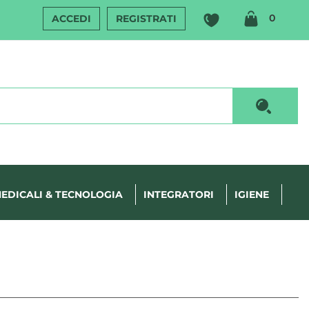
ARTIC
0
ACCEDI
REGISTRATI
INSERI
Cerca P
EDICALI & TECNOLOGIA
INTEGRATORI
IGIENE