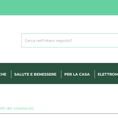
Cerca
Prodotto
CHE
SALUTE E BENESSERE
PER LA CASA
ELETTROM
etti del colesterolo