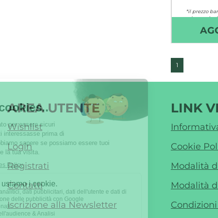
*il prezzo bar
basso degli
AG
Non 
1
AREA UTENTE
LINK V
Wishlist
Informativ
Login
Cookie Pol
Registrati
Modalità 
Contatti
Modalità d
Iscrizione alla Newsletter
Condizioni