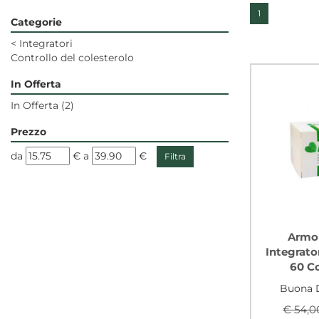
1
Categorie
<
Integratori
Controllo del colesterolo
In Offerta
In Offerta
(2)
Prezzo
filtra
filtra
da
€
a
€
da
a
Armol
Integrato
60 C
Buona D
€ 54,0