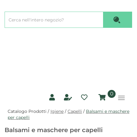
Passa
al
Cerca
contenuto
Cerca P
Prodotto
principale
prodotti
0
inseriti
Catalogo Prodotti /
Igiene
/
Capelli
/
Balsami e maschere
per capelli
Balsami e maschere per capelli