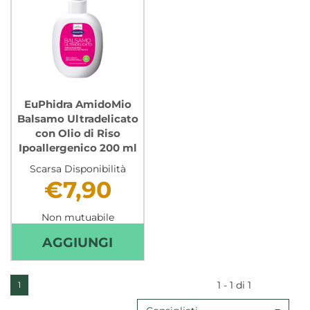
EuPhidra AmidoMio
Balsamo Ultradelicato
con Olio di Riso
Ipoallergenico 200 ml
Scarsa Disponibilità
€7,90
Non mutuabile
AGGIUNGI EUPHIDRA
AGGIUNGI
AMIDOMIO
BALSAMO
1 - 1 di 1
1
ULTRADELICATO