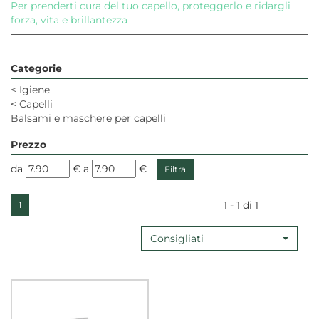
Per prenderti cura del tuo capello, proteggerlo e ridargli
forza, vita e brillantezza
Categorie
<
Igiene
<
Capelli
Balsami e maschere per capelli
Prezzo
filtra
filtra
da
€
a
€
da
a
1 - 1 di 1
1
Consigliati