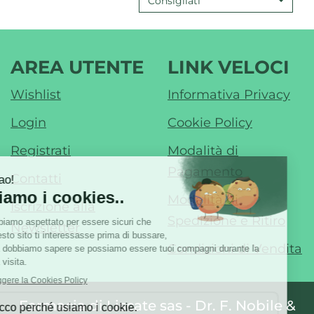
Consigliati
CON
OLIO
DI
RISO
AREA UTENTE
LINK VELOCI
IPOALLERGENICO
Wishlist
Informativa Privacy
200
ML AL
Login
Cookie Policy
CARRELLO
Registrati
Modalità di
Pagamento
Contatti
Modalità di
Iscrizione alla
Spedizione e Ritiro
Newsletter
Condizioni di Vendita
Farmacia di Liscate sas - Dr. F. Nobile &