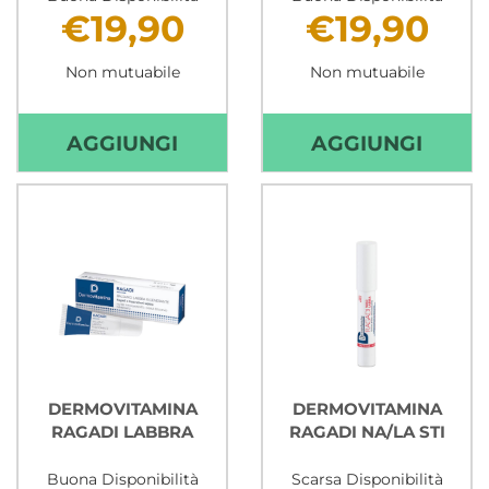
€19,90
€19,90
Non mutuabile
Non mutuabile
AGGIUNGI DERMOVITAMINA
AGGI
AGGIUNGI
AGGIUNGI
MICO
MICO
ONICOMICOSI AL
VERR
CARRELLO
CR AL
CARR
DERMOVITAMINA
DERMOVITAMINA
RAGADI LABBRA
RAGADI NA/LA STI
Buona Disponibilità
Scarsa Disponibilità