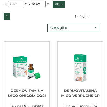
filtra
filtra
da
€
a
€
da
a
1 - 4 di 4
1
Consigliati
DERMOVITAMINA
DERMOVITAMINA
MICO ONICOMICOSI
MICO VERRUCHE CR
Buona Disponibilità
Buona Disponibilità