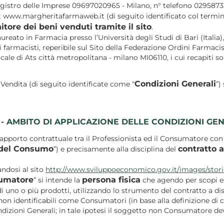
istro delle Imprese 09697020965 - Milano, n° telefono 029587324
t www.margheritafarmaweb.it (di seguito identificato col termin
itore dei beni venduti tramite il sito
.
eato in Farmacia presso l’Università degli Studi di Bari (Italia), 
farmacisti, reperibile sul Sito della Federazione Ordini Farmacist
ale di Ats città metropolitana - milano MI06110, i cui recapiti so
Condizioni Generali
Vendita (di seguito identificate come “
”)
1 - AMBITO DI APPLICAZIONE DELLE CONDIZIONI GE
pporto contrattuale tra il Professionista ed il Consumatore con rif
 del Consumo
contratto 
”) e precisamente alla disciplina del
ndosi al sito
http://www.sviluppoeconomico.gov.it/images/stor
umatore
persona fisica
” si intende la
che agendo per scopi est
di uno o più prodotti, utilizzando lo strumento del contratto a d
ti non identificabili come Consumatori (in base alla definizione d
Condizioni Generali; in tale ipotesi il soggetto non Consumatore