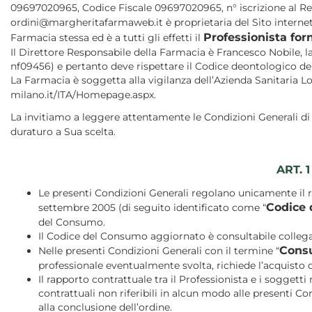
09697020965, Codice Fiscale 09697020965, n° iscrizione al Reg
ordini@margheritafarmaweb.it è proprietaria del Sito interne
Professionista forn
Farmacia stessa ed è a tutti gli effetti il
Il Direttore Responsabile della Farmacia è Francesco Nobile, laur
nf09456) e pertanto deve rispettare il Codice deontologico dei 
La Farmacia è soggetta alla vigilanza dell’Azienda Sanitaria Loc
milano.it/ITA/Homepage.aspx.
La invitiamo a leggere attentamente le Condizioni Generali di 
duraturo a Sua scelta.
ART. 
Le presenti Condizioni Generali regolano unicamente il ra
Codice
settembre 2005 (di seguito identificato come “
del Consumo.
Il Codice del Consumo aggiornato è consultabile collega
Cons
Nelle presenti Condizioni Generali con il termine “
professionale eventualmente svolta, richiede l’acquisto 
Il rapporto contrattuale tra il Professionista e i sogget
contrattuali non riferibili in alcun modo alle presenti 
alla conclusione dell’ordine.