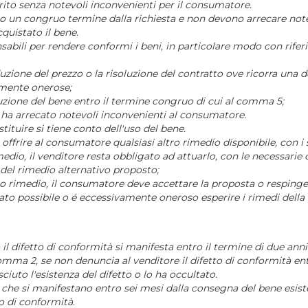
erito senza notevoli inconvenienti per il consumatore.
ntro un congruo termine dalla richiesta e non devono arrecare no
quistato il bene.
ensabili per rendere conformi i beni, in particolare modo con rife
uzione del prezzo o la risoluzione del contratto ove ricorra una de
vamente onerose;
ituzione del bene entro il termine congruo di cui al comma 5;
a ha arrecato notevoli inconvenienti al consumatore.
ituire si tiene conto dell'uso del bene.
offrire al consumatore qualsiasi altro rimedio disponibile, con i s
medio, il venditore resta obbligato ad attuarlo, con le necessari
del rimedio alternativo proposto;
o rimedio, il consumatore deve accettare la proposta o respingerl
stato possibile o é eccessivamente oneroso esperire i rimedi della r
o il difetto di conformità si manifesta entro il termine di due ann
 comma 2, se non denuncia al venditore il difetto di conformità ent
ciuto l'esistenza del difetto o lo ha occultato.
à che si manifestano entro sei mesi dalla consegna del bene esiste
o di conformità.