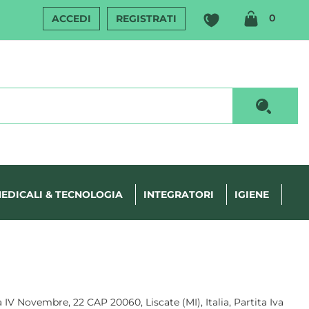
ARTIC
0
ACCEDI
REGISTRATI
INSERI
Cerca P
EDICALI & TECNOLOGIA
INTEGRATORI
IGIENE
ia IV Novembre, 22 CAP 20060, Liscate (MI), Italia, Partita Iva