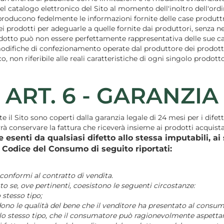
l catalogo elettronico del Sito al momento dell'inoltro dell'ordi
iproducono fedelmente le informazioni fornite delle case produttri
dei prodotti per adeguarle a quelle fornite dai produttori, senza n
otto può non essere perfettamente rappresentativa delle sue carat
i modifiche di confezionamento operate dal produttore dei prodotti
non riferibile alle reali caratteristiche di ogni singolo prodotto
ART. 6 - GARANZIA
e il Sito sono coperti dalla garanzia legale di 24 mesi per i dif
rà conservare la fattura che riceverà insieme ai prodotti acquista
senti da qualsiasi difetto allo stessa imputabili, ai se
el Codice del Consumo di seguito riportati:
conformi al contratto di vendita.
o se, ove pertinenti, coesistono le seguenti circostanze:
 stesso tipo;
iedono le qualità del bene che il venditore ha presentato al con
ello stesso tipo, che il consumatore può ragionevolmente aspettars