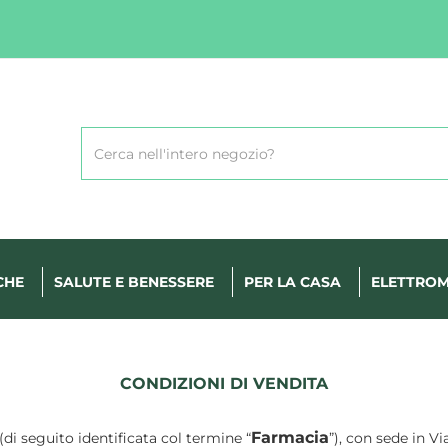
Cerca
Prodotto
CHE
SALUTE E BENESSERE
PER LA CASA
ELETTROM
CONDIZIONI DI VENDITA
Farmacia
(di seguito identificata col termine “
”), con sede in V