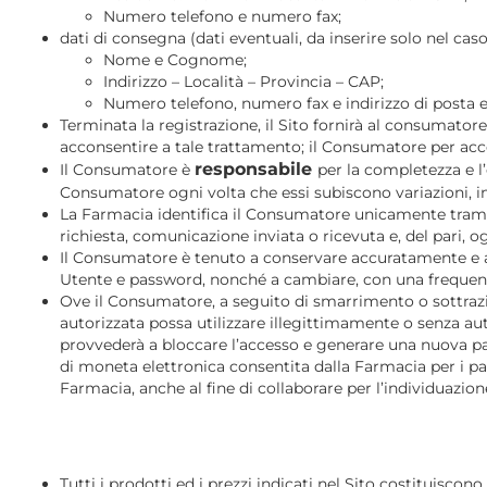
Numero telefono e numero fax;
dati di consegna (dati eventuali, da inserire solo nel caso 
Nome e Cognome;
Indirizzo – Località – Provincia – CAP;
Numero telefono, numero fax e indirizzo di posta e
Terminata la registrazione, il Sito fornirà al consumatore
acconsentire a tale trattamento; il Consumatore per accon
responsabile
Il Consumatore è
per la completezza e l
Consumatore ogni volta che essi subiscono variazioni, in
La Farmacia identifica il Consumatore unicamente tramite 
richiesta, comunicazione inviata o ricevuta e, del pari, 
Il Consumatore è tenuto a conservare accuratamente e a n
Utente e password, nonché a cambiare, con una frequenza d
Ove il Consumatore, a seguito di smarrimento o sottra
autorizzata possa utilizzare illegittimamente o senza au
provvederà a bloccare l’accesso e generare una nuova pass
di moneta elettronica consentita dalla Farmacia per i p
Farmacia, anche al fine di collaborare per l’individuazion
Tutti i prodotti ed i prezzi indicati nel Sito costituiscon