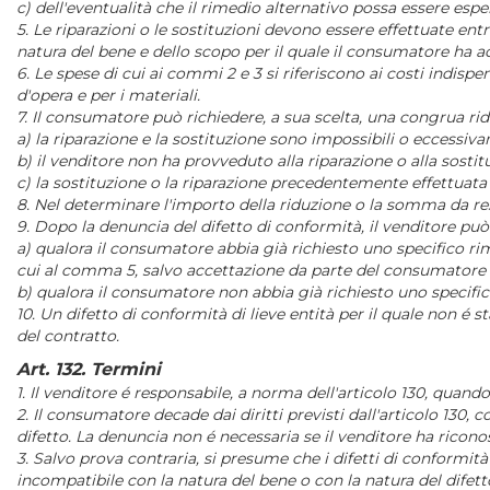
c) dell'eventualità che il rimedio alternativo possa essere esp
5. Le riparazioni o le sostituzioni devono essere effettuate e
natura del bene e dello scopo per il quale il consumatore ha ac
6. Le spese di cui ai commi 2 e 3 si riferiscono ai costi indisp
d'opera e per i materiali.
7. Il consumatore può richiedere, a sua scelta, una congrua rid
a) la riparazione e la sostituzione sono impossibili o eccessi
b) il venditore non ha provveduto alla riparazione o alla sost
c) la sostituzione o la riparazione precedentemente effettuat
8. Nel determinare l'importo della riduzione o la somma da rest
9. Dopo la denuncia del difetto di conformità, il venditore può 
a) qualora il consumatore abbia già richiesto uno specifico ri
cui al comma 5, salvo accettazione da parte del consumatore 
b) qualora il consumatore non abbia già richiesto uno specific
10. Un difetto di conformità di lieve entità per il quale non é 
del contratto.
Art. 132. Termini
1. Il venditore é responsabile, a norma dell'articolo 130, quand
2. Il consumatore decade dai diritti previsti dall'articolo 130,
difetto. La denuncia non é necessaria se il venditore ha riconos
3. Salvo prova contraria, si presume che i difetti di conformit
incompatibile con la natura del bene o con la natura del difett