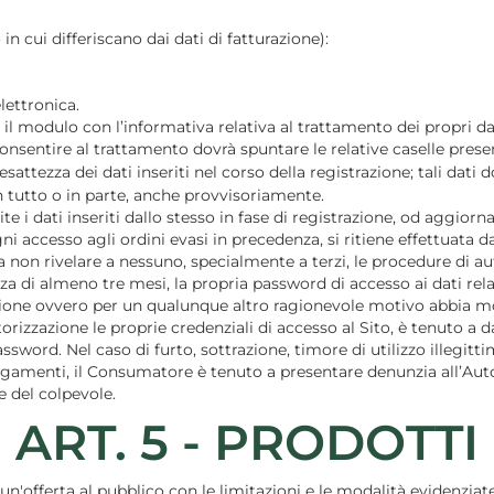
in cui differiscano dai dati di fatturazione):
lettronica.
 il modulo con l’informativa relativa al trattamento dei propri dat
sentire al trattamento dovrà spuntare le relative caselle present
’esattezza dei dati inseriti nel corso della registrazione; tali da
 tutto o in parte, anche provvisoriamente.
i dati inseriti dallo stesso in fase di registrazione, od aggiorna
ogni accesso agli ordini evasi in precedenza, si ritiene effettua
on rivelare a nessuno, specialmente a terzi, le procedure di aut
i almeno tre mesi, la propria password di accesso ai dati relativ
zione ovvero per un qualunque altro ragionevole motivo abbia 
torizzazione le proprie credenziali di accesso al Sito, è tenuto
word. Nel caso di furto, sottrazione, timore di utilizzo illegitt
agamenti, il Consumatore è tenuto a presentare denunzia all’Aut
e del colpevole.
ART. 5 - PRODOTTI
o un'offerta al pubblico con le limitazioni e le modalità evidenziat