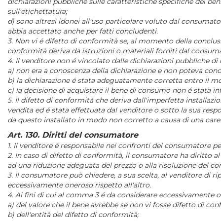
dichiarazioni pubbliche sulle caratteristiche specifiche dei ben
sull'etichettatura;
d) sono altresì idonei all'uso particolare voluto dal consumat
abbia accettato anche per fatti concludenti.
3. Non vi é difetto di conformità se, al momento della conclusi
conformità deriva da istruzioni o materiali forniti dal consum
4. Il venditore non é vincolato dalle dichiarazioni pubbliche di
a) non era a conoscenza della dichiarazione e non poteva conos
b) la dichiarazione é stata adeguatamente corretta entro il 
c) la decisione di acquistare il bene di consumo non é stata inf
5. Il difetto di conformità che deriva dall'imperfetta installa
vendita ed é stata effettuata dal venditore o sotto la sua respo
da questo installato in modo non corretto a causa di una carenz
Art. 130. Diritti del consumatore
1. Il venditore é responsabile nei confronti del consumatore p
2. In caso di difetto di conformità, il consumatore ha diritto 
ad una riduzione adeguata del prezzo o alla risoluzione del c
3. Il consumatore può chiedere, a sua scelta, al venditore di ri
eccessivamente oneroso rispetto all'altro.
4. Ai fini di cui al comma 3 é da considerare eccessivamente o
a) del valore che il bene avrebbe se non vi fosse difetto di con
b) dell'entità del difetto di conformità;