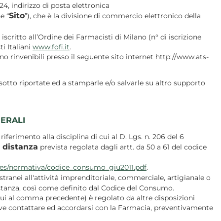
, indirizzo di posta elettronica
Sito
e “
”), che è la divisione di commercio elettronico della
iscritto all’Ordine dei Farmacisti di Milano (n° di iscrizione
i Italiani
www.fofi.it
.
no rinvenibili presso il seguente sito internet http://www.ats-
 sotto riportate ed a stamparle e/o salvarle su altro supporto
NERALI
erimento alla disciplina di cui al D. Lgs. n. 206 del 6
a distanza
prevista regolata dagli artt. da 50 a 61 del codice
ies/normativa/codice_consumo_giu2011.pdf
.
ranei all'attività imprenditoriale, commerciale, artigianale o
istanza, così come definito dal Codice del Consumo.
i cui al comma precedente) è regolato da altre disposizioni
 deve contattare ed accordarsi con la Farmacia, preventivamente