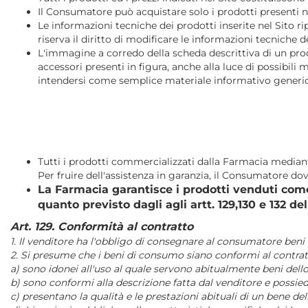
Il Consumatore può acquistare solo i prodotti presenti ne
Le informazioni tecniche dei prodotti inserite nel Sito r
riserva il diritto di modificare le informazioni tecniche 
L'immagine a corredo della scheda descrittiva di un prod
accessori presenti in figura, anche alla luce di possibil
intendersi come semplice materiale informativo generico, 
Tutti i prodotti commercializzati dalla Farmacia mediant
Per fruire dell'assistenza in garanzia, il Consumatore dov
La Farmacia garantisce i prodotti venduti come e
quanto previsto dagli agli artt. 129,130 e 132 d
Art. 129. Conformità al contratto
1. Il venditore ha l'obbligo di consegnare al consumatore beni 
2. Si presume che i beni di consumo siano conformi al contratt
a) sono idonei all'uso al quale servono abitualmente beni dello
b) sono conformi alla descrizione fatta dal venditore e poss
c) presentano la qualità e le prestazioni abituali di un bene d