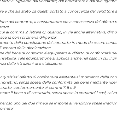
i fatte al riguardo dal venditore, dal produttore o dal suo agente
ore e che sia stato da questi portato a conoscenza del venditore 
one del contratto, il consumatore era a conoscenza del difetto non
atore.
 cui al comma 2, lettera c), quando, in via anche alternativa, dimo
cerla con l'ordinaria diligenza;
momento della conclusione del contratto in modo da essere conos
luenzata dalla dichiarazione.
zione del bene di consumo é equiparato al difetto di conformità d
nsabilità. Tale equiparazione si applica anche nel caso in cui il 
a delle istruzioni di installazione.
er qualsiasi difetto di conformità esistente al momento della co
al ripristino, senza spese, della conformità del bene mediante rip
ontratto, conformemente ai commi 7, 8 e 9.
parare il bene o di sostituirlo, senza spese in entrambi i casi, sa
neroso uno dei due rimedi se impone al venditore spese irragione
formità;