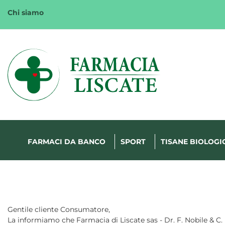
Passa
Chi siamo
al
contenuto
principale
Margherita
FarmaWeb
FARMACI DA BANCO
SPORT
TISANE BIOLOGI
Gentile cliente Consumatore,
La informiamo che Farmacia di Liscate sas - Dr. F. Nobile & C. 