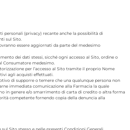
i personali (privacy) recante anche la possibilità di
i sul Sito.
ti dovranno essere aggiornati da parte del medesimo
mento dei dati stessi, sicché ogni accesso al Sito, ordine o
ta dal Consumatore medesimo.
orizzazione per l’accesso al Sito tramite il proprio Nome
i agli acquisti effettuati.
motivo di supporre o temere che una qualunque persona non
 a darne immediata comunicazione alla Farmacia la quale
imo in genere e/o smarrimento di carta di credito o altra forma
orità competente fornendo copia della denuncia alla
e sul Sito stesso e nelle presenti Condizioni Generali.