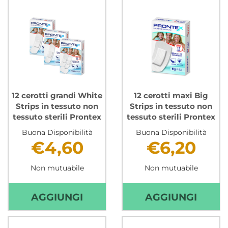
STERILI
STRIP
OCULAR
STERI
PRONTEX AL
TRASP
CARRELLO
E
RESIS
PRON
CARR
12 cerotti grandi White
12 cerotti maxi Big
Strips in tessuto non
Strips in tessuto non
tessuto sterili Prontex
tessuto sterili Prontex
Buona Disponibilità
Buona Disponibilità
€4,60
€6,20
Non mutuabile
Non mutuabile
AGGIUNGI 12
AGGIU
AGGIUNGI
AGGIUNGI
CEROTTI
CEROT
GRANDI
MAXI