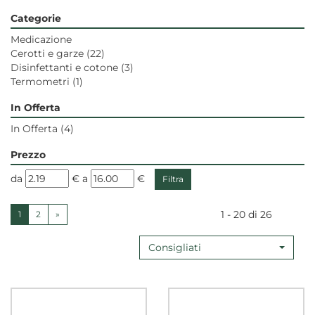
Categorie
Medicazione
Cerotti e garze
(22)
Disinfettanti e cotone
(3)
Termometri
(1)
In Offerta
In Offerta
(4)
Prezzo
filtra
filtra
da
€
a
€
da
a
1 - 20 di 26
1
2
»
Consigliati