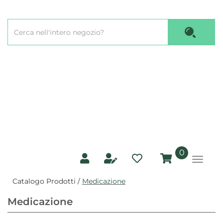
Passa
al
Cerca
contenuto
Cerca P
Prodotto
principale
prodotti
0
inseriti
Catalogo Prodotti /
Medicazione
Medicazione