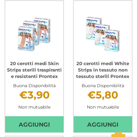
FORMATI
FORM
WHITE
ASSOR
STRIPS
WATE
IN
STRIP
TESSUTO
IMPER
NON
PRON
TESSUTO
CARR
STERILI
20 cerotti medi Skin
20 cerotti medi White
PRONTEX AL
Strips sterili traspiranti
Strips in tessuto non
e resistenti Prontex
tessuto sterili Prontex
CARRELLO
Buona Disponibilità
Buona Disponibilità
€3,90
€5,80
Non mutuabile
Non mutuabile
AGGIUNGI 20
AGGIU
AGGIUNGI
AGGIUNGI
CEROTTI
CEROT