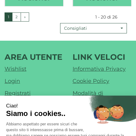
2
PARA
COMPRESSE
NON
1 - 20 di 26
1
2
»
ADESIVE
AD
Consigliati
10X30
MON
IN
10PZ 
TNT
CARR
SOFT
AREA UTENTE
LINK VELOCI
PAD
Wishlist
Informativa Privacy
PRONTEX AL
CARRELLO
Login
Cookie Policy
Registrati
Modalità di
Pagamento
Contatti
Modalità di
Iscrizione alla
Spedizione e Ritiro
Newsletter
Condizioni di Vendita