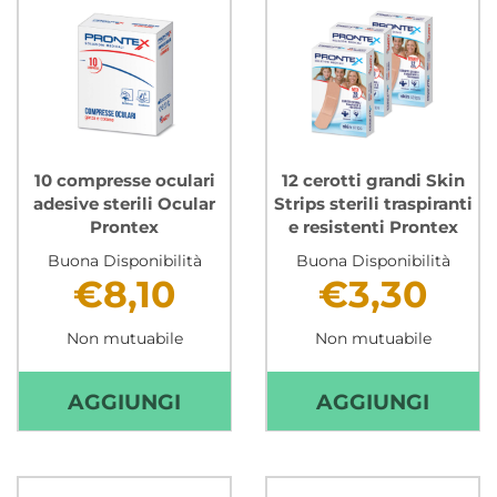
STRIPS
STRIP
IMPERMEABILI
IMPER
PRONTEX AL
PRON
CARRELLO
CARR
10 compresse oculari
12 cerotti grandi Skin
adesive sterili Ocular
Strips sterili traspiranti
Prontex
e resistenti Prontex
Buona Disponibilità
Buona Disponibilità
€8,10
€3,30
Non mutuabile
Non mutuabile
AGGIUNGI 10
AGGIU
AGGIUNGI
AGGIUNGI
COMPRESSE
CEROT
OCULARI
GRAN
ADESIVE
SKIN