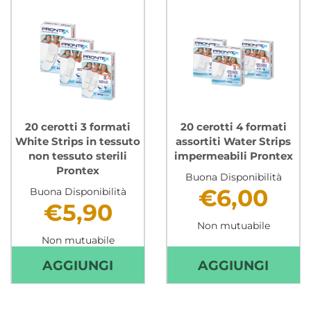
WHITE
BIG
STRIPS
STRIP
IN
IN
TESSUTO
TESS
NON
NON
TESSUTO
TESS
STERILI
STERI
20 cerotti 3 formati
20 cerotti 4 formati
White Strips in tessuto
assortiti Water Strips
PRONTEX AL
PRON
non tessuto sterili
impermeabili Prontex
CARRELLO
CARR
Prontex
Buona Disponibilità
€6,00
Buona Disponibilità
€5,90
Non mutuabile
Non mutuabile
AGGIUNGI 20
AGGIU
AGGIUNGI
AGGIUNGI
CEROTTI
CEROT
3
4