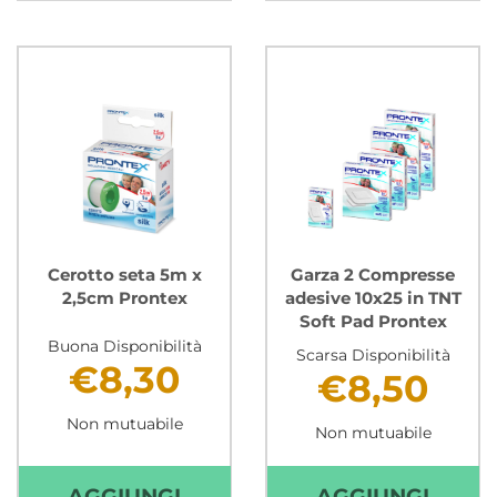
5
TELA
CM
AREA
X
5
5
M
M
X
IN
2,5
TNT
CM
SURGERY
PRON
STRETCH
CARR
Cerotto seta 5m x
Garza 2 Compresse
PRONTEX AL
2,5cm Prontex
adesive 10x25 in TNT
Soft Pad Prontex
CARRELLO
Buona Disponibilità
Scarsa Disponibilità
€8,30
€8,50
Non mutuabile
Non mutuabile
AGGIUNGI CEROTTO
AGGI
AGGIUNGI
AGGIUNGI