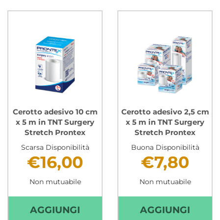
5
ADES
FORMATI
5X7
SKIN
CM
STRIPS
IN
STERILI
TESS
TRASPIRANTI
NON
E
TESS
RESISTENTI
SOFT
PRONTEX AL
PAD
Cerotto adesivo 10 cm
Cerotto adesivo 2,5 cm
CARRELLO
PRON
x 5 m in TNT Surgery
x 5 m in TNT Surgery
Stretch Prontex
Stretch Prontex
AL
CARR
Scarsa Disponibilità
Buona Disponibilità
€16,00
€7,80
Non mutuabile
Non mutuabile
AGGIUNGI CEROTTO
AGGI
AGGIUNGI
AGGIUNGI