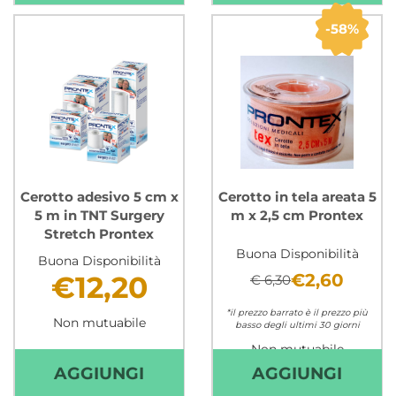
ADESIVO
ADES
10
2,5
58%
CM
CM
X
X
5
5
M
M
IN
IN
TNT
TNT
SURGERY
SURG
Cerotto adesivo 5 cm x
Cerotto in tela areata 5
5 m in TNT Surgery
m x 2,5 cm Prontex
STRETCH
STRE
Stretch Prontex
PRONTEX AL
PRON
Buona Disponibilità
Buona Disponibilità
CARRELLO
CARR
€12,20
€2,60
€ 6,30
*il prezzo barrato è il prezzo più
Non mutuabile
basso degli ultimi 30 giorni
Non mutuabile
AGGIUNGI CEROTTO
AGGI
AGGIUNGI
AGGIUNGI
ADESIVO
IN