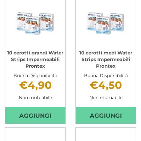
10 cerotti grandi Water
10 cerotti medi Water
Strips Impermeabili
Strips Impermeabili
Prontex
Prontex
Buona Disponibilità
Buona Disponibilità
€4,90
€4,50
Non mutuabile
Non mutuabile
AGGIUNGI 10
AGGIU
AGGIUNGI
AGGIUNGI
CEROTTI
CEROT
GRANDI
MEDI
WATER
WATE