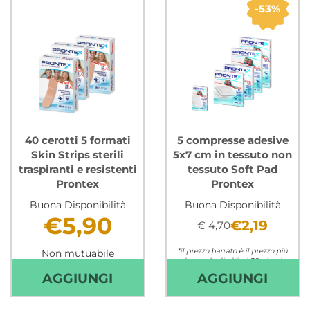
MEDI
MEDI
53%
SKIN
WHIT
STRIPS
STRIP
STERILI
IN
TRASPIRANTI
TESS
E
NON
RESISTENTI
TESS
PRONTEX AL
STERI
40 cerotti 5 formati
5 compresse adesive
Skin Strips sterili
5x7 cm in tessuto non
CARRELLO
PRON
traspiranti e resistenti
tessuto Soft Pad
CARR
Prontex
Prontex
Buona Disponibilità
Buona Disponibilità
€5,90
€2,19
€ 4,70
*il prezzo barrato è il prezzo più
Non mutuabile
basso degli ultimi 30 giorni
AGGIUNGI 40
AGGIU
AGGIUNGI
AGGIUNGI
Non mutuabile
CEROTTI
COMP