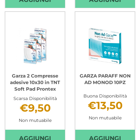
SETA
2
5M
COMP
X
ADES
2,5CM
10X25
PRONTEX AL
IN
CARRELLO
TNT
SOFT
PAD
PRON
Garza 2 Compresse
GARZA PARAFF NON
adesive 10x30 in TNT
AD MONOD 10PZ
CARR
Soft Pad Prontex
Buona Disponibilità
Scarsa Disponibilità
€13,50
€9,50
Non mutuabile
Non mutuabile
AGGIUNGI GARZA
AGGI
AGGIUNGI
AGGIUNGI