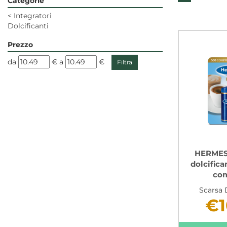
Categorie
<
Integratori
Dolcificanti
Prezzo
filtra
filtra
da
€
a
€
da
a
HERMES
dolcifica
com
Scarsa 
€1
Non 