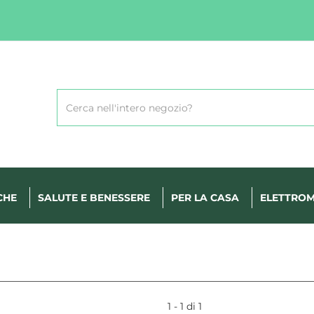
Cerca
Prodotto
CHE
SALUTE E BENESSERE
PER LA CASA
ELETTROM
1 - 1 di 1