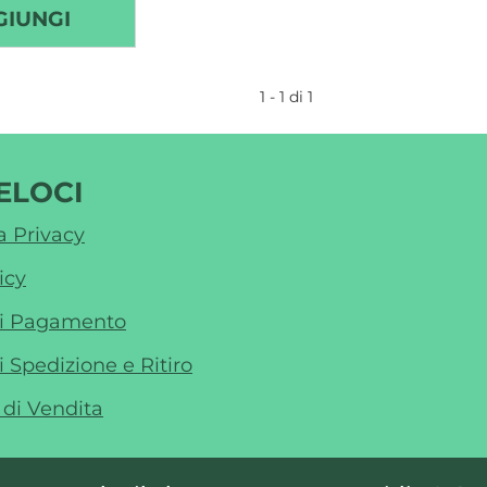
AGGIUNGI HERMESETAS
GIUNGI
GOLD
DOLCIFICANTE
1 - 1 di 1
500
+
200
ELOCI
COMPRESSE AL
CARRELLO
a Privacy
icy
di Pagamento
i Spedizione e Ritiro
 di Vendita