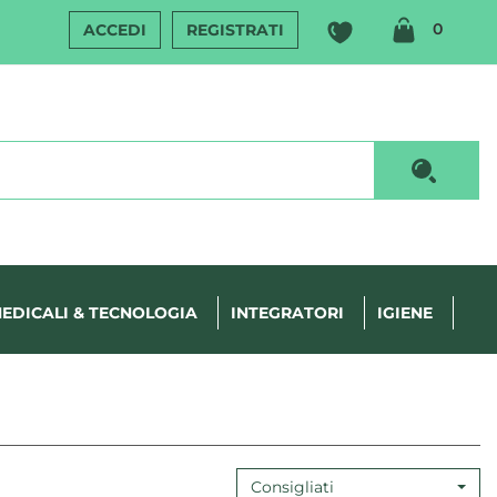
ARTIC
0
ACCEDI
REGISTRATI
INSERI
Cerca P
EDICALI & TECNOLOGIA
INTEGRATORI
IGIENE
Consigliati