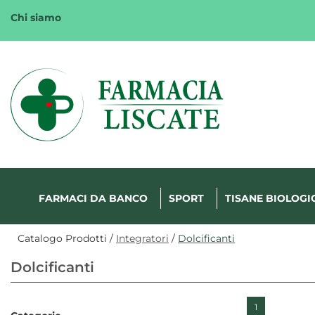
Passa
Chi siamo
al
contenuto
principale
Margherita
FarmaWeb
FARMACI DA BANCO
SPORT
TISANE BIOLOGI
Catalogo Prodotti /
Integratori
/
Dolcificanti
Dolcificanti
1