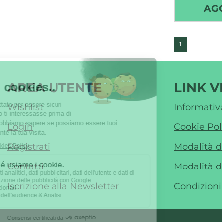
AG
1
AREA UTENTE
LINK V
Wishlist
Informativ
Login
Cookie Pol
Registrati
Modalità 
Contatti
Modalità d
Iscrizione alla Newsletter
Condizioni