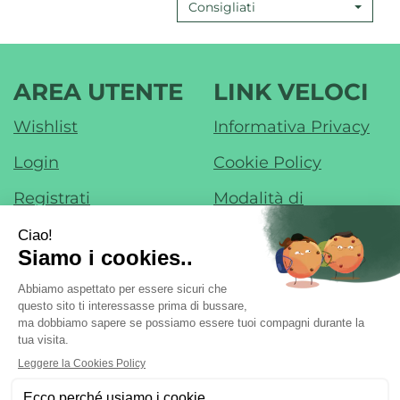
Consigliati
CARRELLO
GAMB
STAN
100
ML AL
AREA UTENTE
LINK VELOCI
CARR
Wishlist
Informativa Privacy
Login
Cookie Policy
Registrati
Modalità di
Pagamento
Contatti
Modalità di
Iscrizione alla
Spedizione e Ritiro
Newsletter
Condizioni di Vendita
Farmacia di Liscate sas - Dr. F. Nobile &