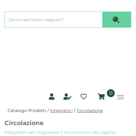
Passa
al
Cerca
contenuto
Cerca P
Prodotto
principale
prodotti
0
inseriti
Catalogo Prodotti /
Integratori
/
Circolazione
Circolazione
Integratori per migliorare il microcircolo dei capillari