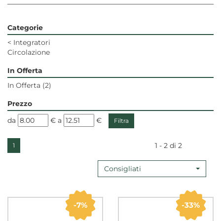
Categorie
<
Integratori
Circolazione
In Offerta
In Offerta
(2)
Prezzo
filtra
filtra
da
€
a
€
da
a
1 - 2 di 2
1
Consigliati
7%
33%