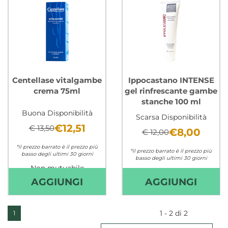
Centellase vitalgambe
Ippocastano INTENSE
crema 75ml
gel rinfrescante gambe
stanche 100 ml
Buona Disponibilità
Scarsa Disponibilità
€12,51
€ 13,50
€8,00
€ 12,00
*il prezzo barrato è il prezzo più
*il prezzo barrato è il prezzo più
basso degli ultimi 30 giorni
basso degli ultimi 30 giorni
Non mutuabile
Non mutuabile
AGGIUNGI CENTELLASE
AGGI
AGGIUNGI
AGGIUNGI
VITALGAMBE
INTEN
CREMA
GEL
1 - 2 di 2
1
75ML AL
RINF