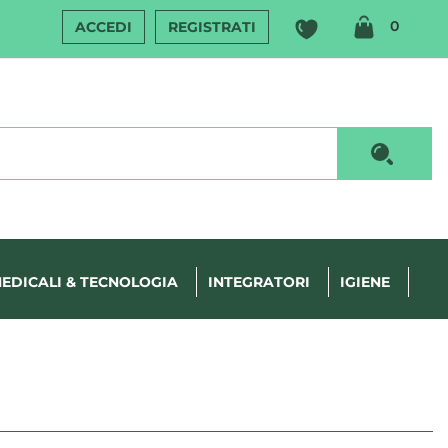
ARTIC
0
ACCEDI
REGISTRATI
INSERI
Cerca P
EDICALI & TECNOLOGIA
INTEGRATORI
IGIENE