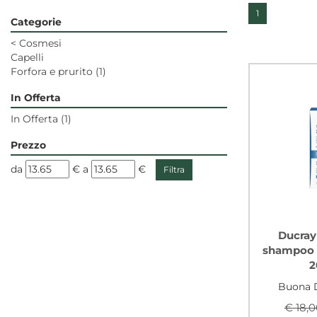
1
Categorie
<
Cosmesi
Capelli
Forfora e prurito
(1)
In Offerta
In Offerta
(1)
Prezzo
filtra
filtra
da
€
a
€
da
a
Ducra
shampoo f
2
Buona D
€ 18,