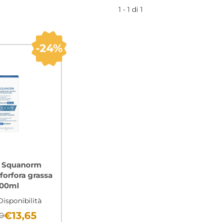
1 - 1 di 1
24%
y Squanorm
orfora grassa
00ml
isponibilità
€13,65
00