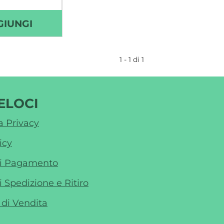
mutuabile
AGGIUNGI DUCRAY
GIUNGI
SQUANORM
SHAMPOO
1 - 1 di 1
FORFORA
GRASSA
200ML AL
ELOCI
CARRELLO
a Privacy
icy
di Pagamento
i Spedizione e Ritiro
 di Vendita