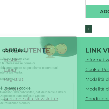
Non 
AG
1
AREA UTENTE
LINK V
Wishlist
Informativ
Login
Cookie Pol
Registrati
Modalità 
Contatti
Modalità d
Iscrizione alla Newsletter
Condizioni