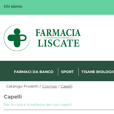
Passa
Chi siamo
al
contenuto
principale
Margherita
FarmaWeb
FARMACI DA BANCO
SPORT
TISANE BIOLOGI
Catalogo Prodotti /
Cosmesi
/
Capelli
Capelli
Per la cura e la bellezza dei tuoi capelli