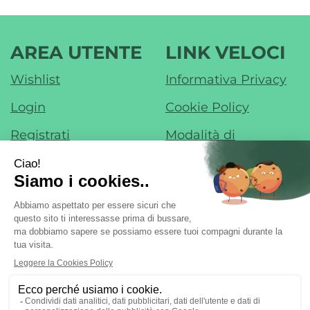
CARR
PER
L'AMBIENTE
CONFEZIONE
AREA UTENTE
LINK VELOCI
DOPPIA
Wishlist
Informativa Privacy
40
+
Login
Cookie Policy
40
Registrati
Modalità di
ML AL
Pagamento
CARRELLO
Contatti
Modalità di
Iscrizione alla
Spedizione e Ritiro
Newsletter
Condizioni di Vendita
Farmacia di Liscate sas - Dr. F. Nobile &
C.