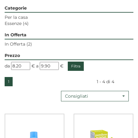
Categorie
Per la casa
Essenze
(4)
In Offerta
In Offerta
(2)
Prezzo
filtra
filtra
da
€
a
€
da
a
1 - 4 di 4
1
Consigliati