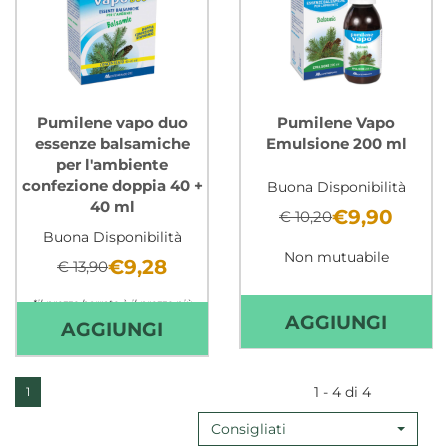
ML AL
40ML 
CARRELLO
CARR
Pumilene vapo duo
Pumilene Vapo
essenze balsamiche
Emulsione 200 ml
per l'ambiente
confezione doppia 40 +
Buona Disponibilità
40 ml
€9,90
€ 10,20
Buona Disponibilità
Non mutuabile
€9,28
€ 13,90
*il prezzo barrato è il prezzo più
AGGI
AGGIUNGI
basso degli ultimi 30 giorni
AGGIUNGI PUMILENE
AGGIUNGI
VAPO
Non mutuabile
VAPO
EMUL
DUO
1 - 4 di 4
1
200
ESSENZE
ML AL
Consigliati
BALSAMICHE