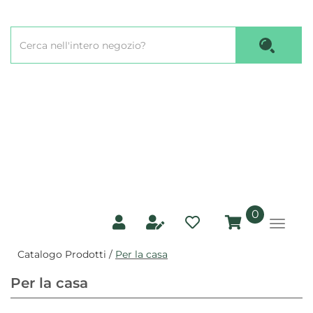
Passa
al
Cerca
contenuto
Cerca P
Prodotto
principale
prodotti
0
inseriti
Catalogo Prodotti /
Per la casa
Per la casa