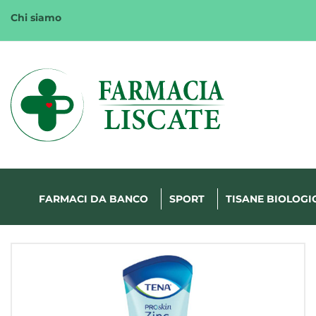
Passa
Chi siamo
al
contenuto
principale
Margherita
FarmaWeb
FARMACI DA BANCO
SPORT
TISANE BIOLOGI