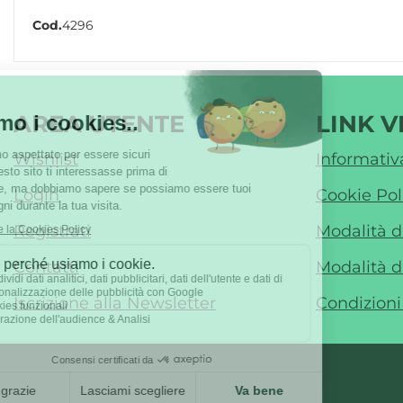
Cod.
4296
AREA UTENTE
LINK V
Wishlist
Informativ
Login
Cookie Pol
Registrati
Modalità 
Contatti
Modalità d
Iscrizione alla Newsletter
Condizioni