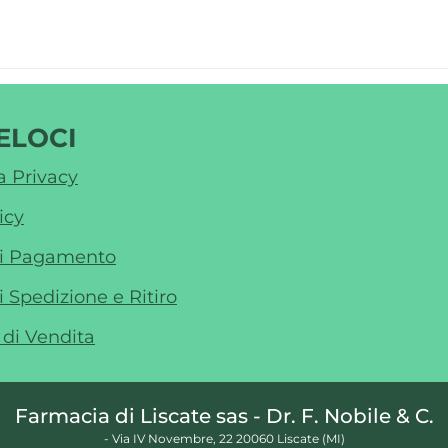
ELOCI
a Privacy
icy
di Pagamento
i Spedizione e Ritiro
 di Vendita
Farmacia di Liscate sas - Dr. F. Nobile & C.
- Via IV Novembre, 22 20060 Liscate (MI)