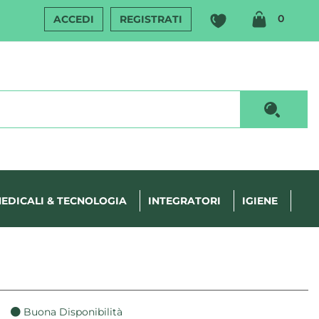
ARTIC
0
ACCEDI
REGISTRATI
INSERI
Cerca P
EDICALI & TECNOLOGIA
INTEGRATORI
IGIENE
Buona Disponibilità