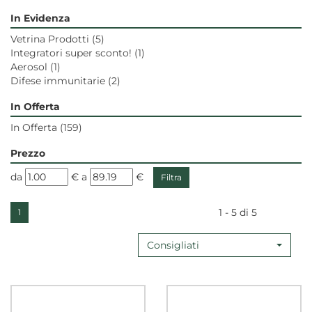
In Evidenza
Vetrina Prodotti
(5)
Integratori super sconto!
(1)
Aerosol
(1)
Difese immunitarie
(2)
In Offerta
In Offerta
(159)
Prezzo
filtra
filtra
da
€
a
€
da
a
1 - 5 di 5
1
Consigliati