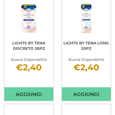
LIGHTS BY TENA
LIGHTS BY TENA LONG
DISCRETO 28PZ
20PZ
Buona Disponibilità
Buona Disponibilità
€2,40
€2,40
AGGIUNGI LIGHTS
AGGIU
AGGIUNGI
AGGIUNGI
BY
BY
TENA
TENA
DISCRETO
LONG