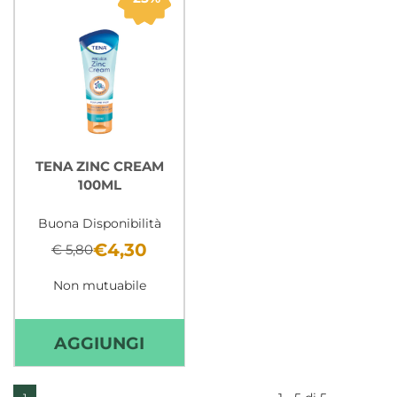
RIP
ML AL
22PZ AL
CARR
CARRELLO
TENA ZINC CREAM
100ML
Buona Disponibilità
€4,30
€ 5,80
Non mutuabile
AGGIUNGI TENA
AGGIUNGI
ZINC
CREAM