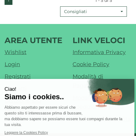
1 - 5 di 5
1
100ML AL
Consigliati
CARRELLO
AREA UTENTE
LINK VELOCI
Wishlist
Informativa Privacy
Login
Cookie Policy
Registrati
Modalità di
Pagamento
Contatti
Modalità di
Iscrizione alla
Spedizione e Ritiro
Newsletter
Condizioni di Vendita