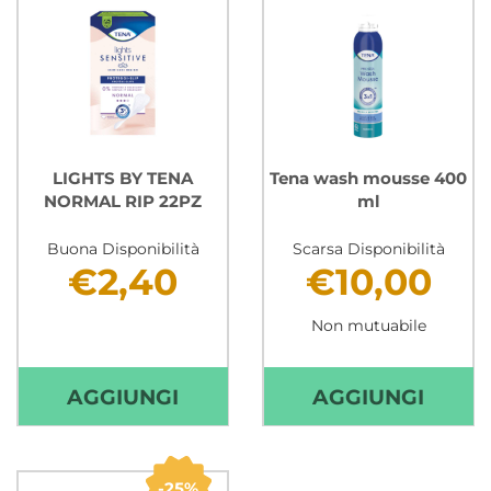
28PZ AL
20PZ 
CARRELLO
CARR
LIGHTS BY TENA
Tena wash mousse 400
NORMAL RIP 22PZ
ml
Buona Disponibilità
Scarsa Disponibilità
€2,40
€10,00
Non mutuabile
AGGIUNGI LIGHTS
AGGIU
AGGIUNGI
AGGIUNGI
BY
WASH
TENA
MOUS
NORMAL
400
25%