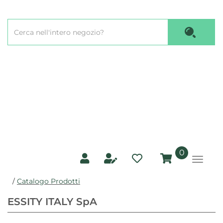
Passa
al
Cerca
contenuto
Cerca P
Prodotto
principale
prodotti
0
inseriti
/
Catalogo Prodotti
ESSITY ITALY SpA