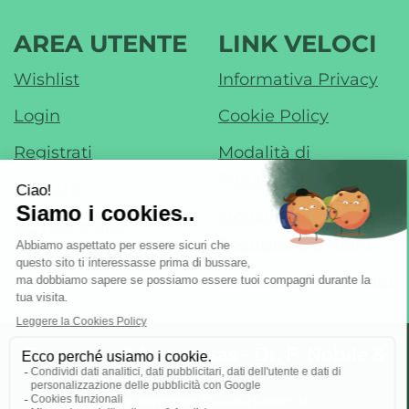
AREA UTENTE
LINK VELOCI
Wishlist
Informativa Privacy
Login
Cookie Policy
Registrati
Modalità di
Pagamento
Contatti
Modalità di
Iscrizione alla
Spedizione e Ritiro
Newsletter
Condizioni di Vendita
Farmacia di Liscate sas - Dr. F. Nobile &
C.
- Via IV Novembre, 22 20060 Liscate (MI)