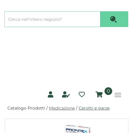
Passa
al
Cerca
contenuto
Cerca P
Prodotto
principale
prodotti
0
inseriti
Catalogo Prodotti /
Medicazione
/
Cerotti e garze