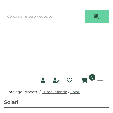
Passa
al
Cerca
contenuto
Cerca P
Prodotto
principale
prodotti
0
inseriti
Catalogo Prodotti /
Prima infanzia
/
Solari
Solari