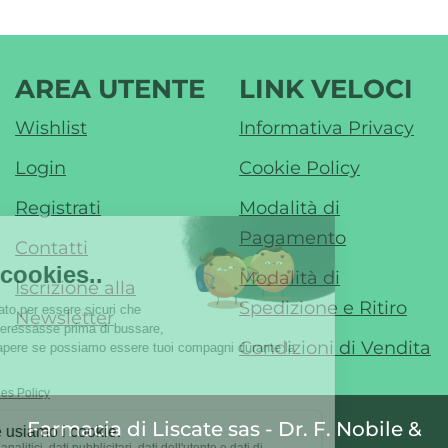
AREA UTENTE
LINK VELOCI
Wishlist
Informativa Privacy
Login
Cookie Policy
Registrati
Modalità di
Pagamento
Contatti
Modalità di
Iscrizione alla
Spedizione e Ritiro
Newsletter
Condizioni di Vendita
Farmacia di Liscate sas - Dr. F. Nobile &