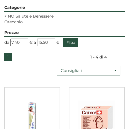
Categorie
<
NO Salute e Benessere
Orecchio
Prezzo
filtra
filtra
da
€
a
€
da
a
1 - 4 di 4
1
Consigliati