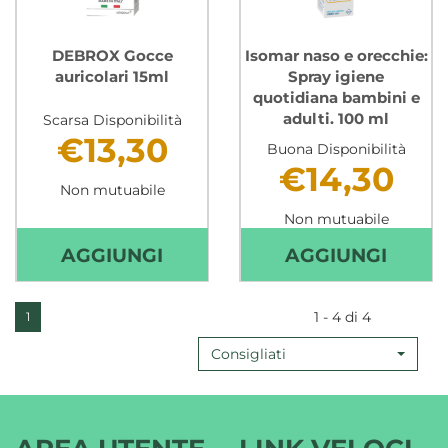
DEBROX Gocce
Isomar naso e orecchie:
auricolari 15ml
Spray igiene
quotidiana bambini e
adulti. 100 ml
Scarsa Disponibilità
€13,30
Buona Disponibilità
€14,30
Non mutuabile
Non mutuabile
AGGIUNGI DEBROX
AGGIU
AGGIUNGI
AGGIUNGI
GOCCE
NASO
AURICOLARI
E
1 - 4 di 4
1
15ML AL
ORECC
Consigliati
CARRELLO
SPRA
IGIEN
QUOT
BAMB