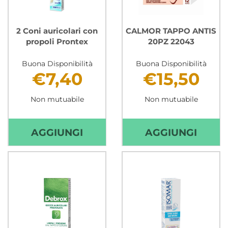
2 Coni auricolari con
CALMOR TAPPO ANTIS
propoli Prontex
20PZ 22043
Buona Disponibilità
Buona Disponibilità
€7,40
€15,50
Non mutuabile
Non mutuabile
AGGIUNGI 2
AGGI
AGGIUNGI
AGGIUNGI
CONI
TAPP
AURICOLARI
ANTIS
CON
20PZ
PROPOLI
22043
PRONTEX AL
CARR
CARRELLO