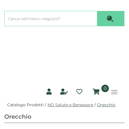
Passa
al
Cerca
contenuto
Cerca P
Prodotto
principale
prodotti
0
inseriti
Catalogo Prodotti /
NO Salute e Benessere
/
Orecchio
Orecchio