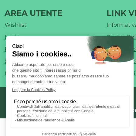
AREA UTENTE
LINK V
Wishlist
Informativ
Login
Cookie Pol
Registrati
Modalità 
Contatti
Modalità d
Iscrizione alla Newsletter
Condizioni
ordini@marg