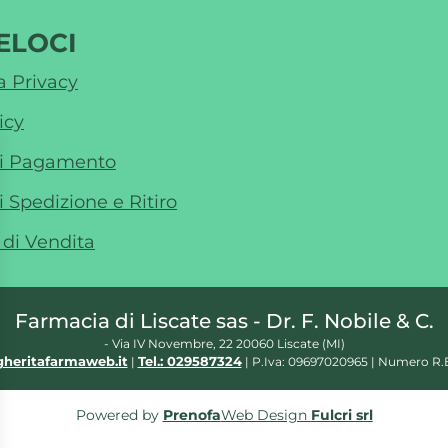
ELOCI
a Privacy
icy
di Pagamento
i Spedizione e Ritiro
 di Vendita
Farmacia di Liscate sas - Dr. F. Nobile & C.
- Via IV Novembre, 22 20060 Liscate (MI)
heritafarmaweb.it
Tel.: 029587324
|
| P.Iva: 09697020965 | Numero R.E
Powered by
Prenofa
Web Design
Fulcri srl