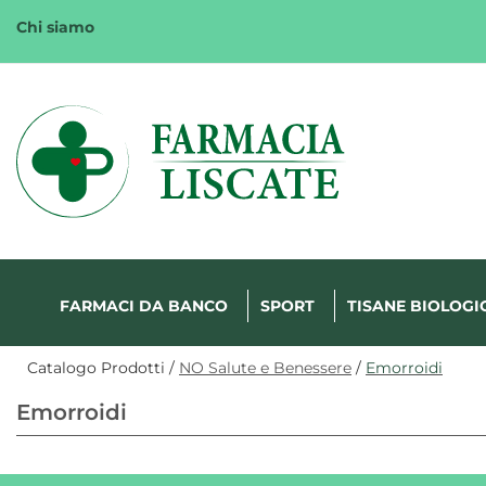
Passa
Chi siamo
al
contenuto
principale
Margherita
FarmaWeb
FARMACI DA BANCO
SPORT
TISANE BIOLOGI
Catalogo Prodotti /
NO Salute e Benessere
/
Emorroidi
Emorroidi