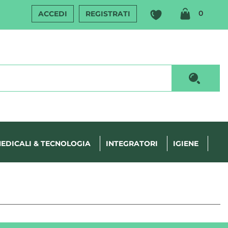
ARTIC
0
ACCEDI
REGISTRATI
INSERI
Cerca P
EDICALI & TECNOLOGIA
INTEGRATORI
IGIENE