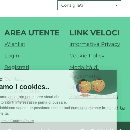
Consigliati
G32 AL
CARRELLO
AREA UTENTE
LINK VELOCI
Wishlist
Informativa Privacy
Login
Cookie Policy
Registrati
Modalità di
Pagamento
Contatti
Modalità di
Iscrizione alla
Spedizione e Ritiro
Newsletter
Condizioni di Vendita