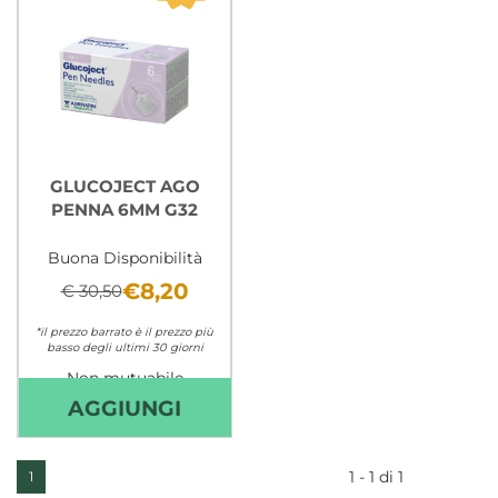
GLUCOJECT AGO
PENNA 6MM G32
Buona Disponibilità
€8,20
€ 30,50
*il prezzo barrato è il prezzo più
basso degli ultimi 30 giorni
Non mutuabile
AGGIUNGI GLUCOJECT
AGGIUNGI
AGO
PENNA
1 - 1 di 1
1
6MM