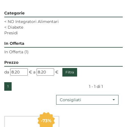
Categorie
<
NO Integratori Alimentari
<
Diabete
Presidi
In Offerta
In Offerta
(1)
Prezzo
filtra
filtra
da
€
a
€
da
a
1 - 1 di 1
1
Consigliati
73%