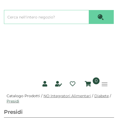
Passa
al
Cerca
contenuto
Cerca P
Prodotto
principale
prodotti
0
inseriti
Catalogo Prodotti /
NO Integratori Alimentari
/
Diabete
/
Presidi
Presidi