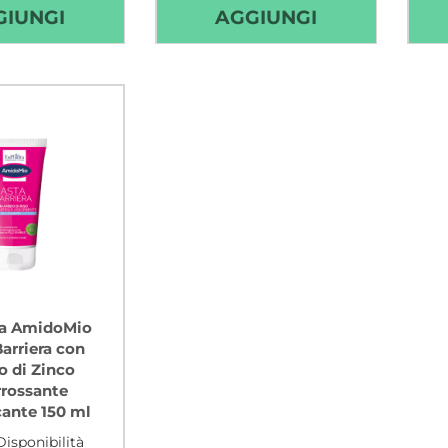
AGGIUNGI BEPANTHENOL
AGGIUNGI E
GIUNGI
AGGIUNGI
PASTA
AMIDO
LENITIVA
ACQUA
PROTETTIVA
COLONIA AL
100
CARRELLO
G AL
CARRELLO
ra AmidoMio
arriera con
o di Zinco
rrossante
cante 150 ml
isponibilità