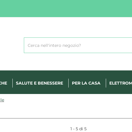
Cerca
Prodotto
CHE
SALUTE E BENESSERE
PER LA CASA
ELETTROM
lle
1 - 5 di 5