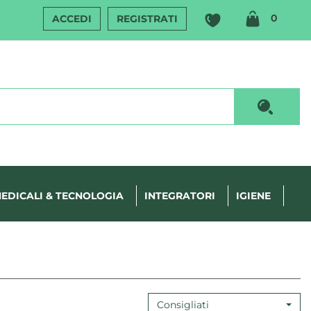
ARTIC
0
ACCEDI
REGISTRATI
INSERI
Cerca P
EDICALI & TECNOLOGIA
INTEGRATORI
IGIENE
Consigliati