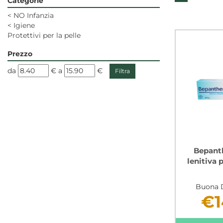
Categorie
<
NO Infanzia
<
Igiene
Protettivi per la pelle
Prezzo
filtra
filtra
da
€
a
€
da
a
Bepant
lenitiva 
Buona D
€1
Non 