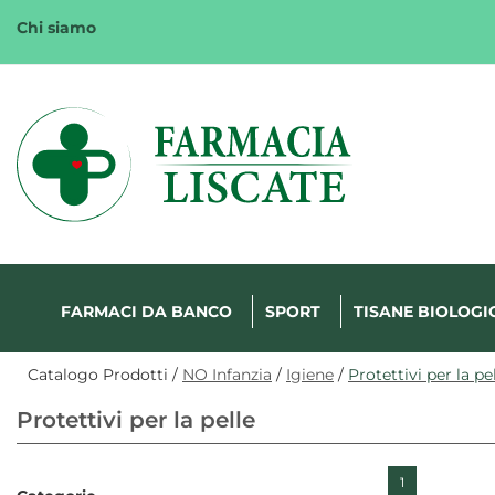
Passa
Chi siamo
al
contenuto
principale
Margherita
FarmaWeb
FARMACI DA BANCO
SPORT
TISANE BIOLOGI
Catalogo Prodotti /
NO Infanzia
/
Igiene
/
Protettivi per la pe
Protettivi per la pelle
1