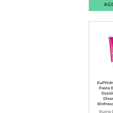
AG
EuPhid
Pasta B
Ossid
Disa
Rinfres
Buona D