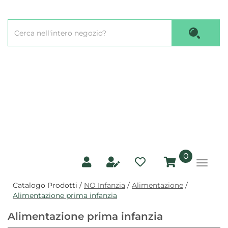
Passa
al
Cerca
contenuto
Cerca P
Prodotto
principale
prodotti
0
inseriti
Catalogo Prodotti /
NO Infanzia
/
Alimentazione
/
Alimentazione prima infanzia
Alimentazione prima infanzia