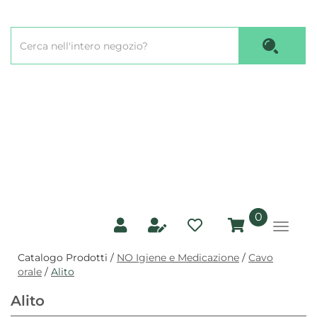
Passa
al
Cerca
contenuto
Cerca P
Prodotto
principale
prodotti
0
inseriti
Catalogo Prodotti /
NO Igiene e Medicazione
/
Cavo
orale
/
Alito
Alito