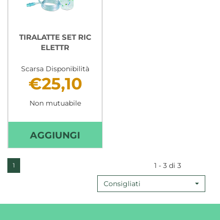
TIRALATTE SET RIC
ELETTR
Scarsa Disponibilità
€25,10
Non mutuabile
AGGIUNGI TIRALATTE
AGGIUNGI
SET
RIC
1 - 3 di 3
1
ELETTR AL
Consigliati
CARRELLO