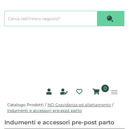
Passa
al
Cerca
contenuto
Cerca P
Prodotto
principale
prodotti
0
inseriti
Catalogo Prodotti /
NO Gravidanza ed allattamento
/
Indumenti e accessori pre-post parto
Indumenti e accessori pre-post parto