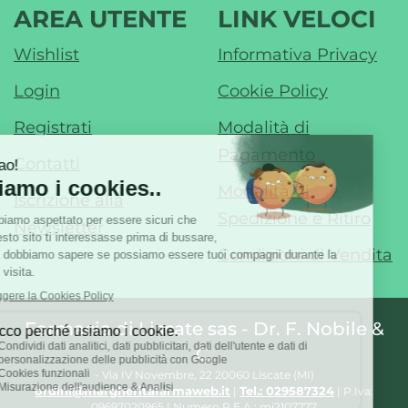
AREA UTENTE
LINK VELOCI
Wishlist
Informativa Privacy
Login
Cookie Policy
Registrati
Modalità di
Pagamento
Contatti
Modalità di
Iscrizione alla
Spedizione e Ritiro
Newsletter
Condizioni di Vendita
Farmacia di Liscate sas - Dr. F. Nobile &
C.
- Via IV Novembre, 22 20060 Liscate (MI)
ordini@margheritafarmaweb.it
Tel.: 029587324
|
| P.Iva:
09697020965 | Numero R.E.A.: mi2107777