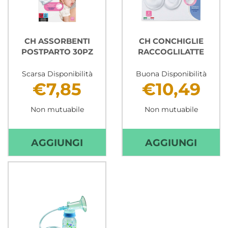
CH ASSORBENTI
CH CONCHIGLIE
POSTPARTO 30PZ
RACCOGLILATTE
Scarsa Disponibilità
Buona Disponibilità
€7,85
€10,49
Non mutuabile
Non mutuabile
AGGIUNGI CH
AGGIU
AGGIUNGI
AGGIUNGI
ASSORBENTI
CONC
POSTPARTO
RACCO
30PZ AL
CARR
CARRELLO