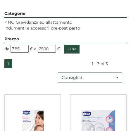
Categorie
<
NO Gravidanza ed allattamento
Indumenti e accessori pre-post parto
Prezzo
filtra
filtra
da
€
a
€
da
a
1 - 3 di 3
1
Consigliati