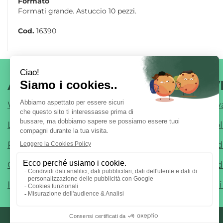
Formato
Formati grande. Astuccio 10 pezzi.
Cod.
16390
AREA UTENTE
LINK V
Wishlist
Informativ
Login
Cookie Pol
Registrati
Modalità 
Contatti
Modalità d
Iscrizione alla Newsletter
Condizioni