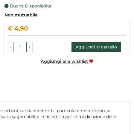
Buona Disponibilità
Non mutuabile
Prezzo
€ 4,90
-
+
Aggiungi al carrello
Aggiungi alla wishlist
assorbente antiaderente. La particolare microforotura
evata sagomabilità, indicati sia per lo medicazione delle