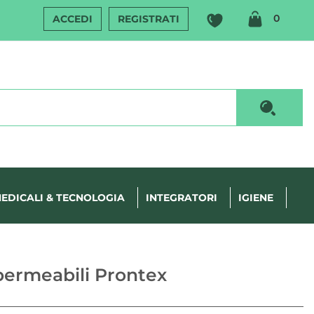
ARTIC
0
ACCEDI
REGISTRATI
INSERI
Cerca P
EDICALI & TECNOLOGIA
INTEGRATORI
IGIENE
mpermeabili Prontex