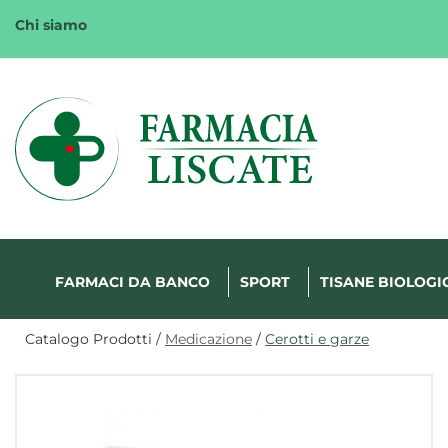
Passa
Chi siamo
al
contenuto
principale
Margherita
FarmaWeb
FARMACI DA BANCO
SPORT
TISANE BIOLOGI
Catalogo Prodotti /
Medicazione
/
Cerotti e garze