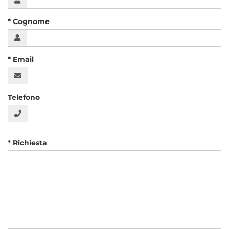
i
tuoi
* Cognome
dati
* Email
Telefono
inserisci
* Richiesta
la
tua
richiesta