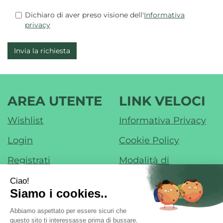
compila
Dichiaro di aver preso visione dell'
Informativa
captcha
privacy
e
informativa
privacy
AREA UTENTE
LINK VELOCI
Wishlist
Informativa Privacy
Login
Cookie Policy
Registrati
Modalità di
Pagamento
Contatti
Modalità di
Iscrizione alla
Spedizione e Ritiro
Newsletter