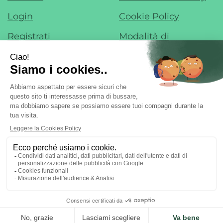
Login
Cookie Policy
Registrati
Modalità di
Pagamento
Contatti
Modalità di
Iscrizione alla
Spedizione e Ritiro
Newsletter
Condizioni di Vendita
Farmacia di Liscate sas - Dr. F. Nobile &
C.
- Via IV Novembre, 22 20060 Liscate (MI)
ordini@margheritafarmaweb.it
Tel.: 029587324
|
| P.Iva:
09697020965 | Numero R.E.A.: mi2107777
Powered by
Prenofa
Web Design
Fulcri srl