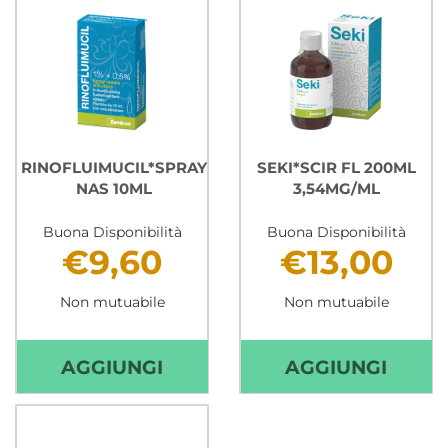
RINOFLUIMUCIL*SPRAY
SEKI*SCIR FL 200ML
NAS 10ML
3,54MG/ML
Buona Disponibilità
Buona Disponibilità
€9,60
€13,00
Non mutuabile
Non mutuabile
AGGIUNGI RINOFLUIMUCIL*
AGGIU
AGGIUNGI
AGGIUNGI
NAS
FL
10ML AL
200M
CARRELLO
3,54M