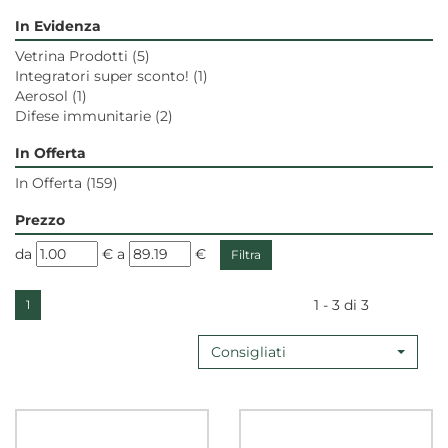
In Evidenza
Vetrina Prodotti
(5)
Integratori super sconto!
(1)
Aerosol
(1)
Difese immunitarie
(2)
In Offerta
In Offerta
(159)
Prezzo
filtra
filtra
da
€
a
€
da
a
1 - 3 di 3
1
Consigliati