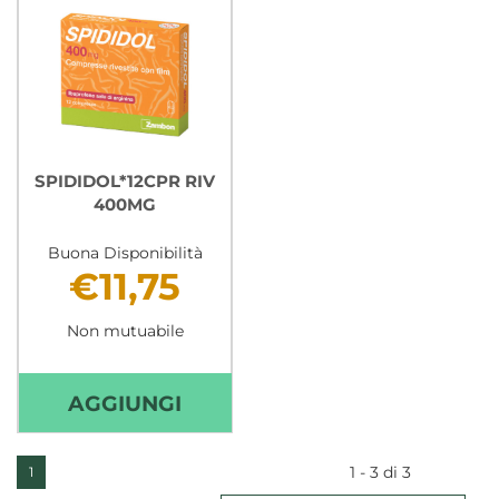
CARR
SPIDIDOL*12CPR RIV
400MG
Buona Disponibilità
€11,75
Non mutuabile
AGGIUNGI SPIDIDOL*12CPR
AGGIUNGI
RIV
400MG AL
1 - 3 di 3
1
CARRELLO