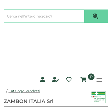
Passa
al
Cerca
contenuto
Cerca P
Prodotto
principale
prodotti
0
inseriti
/
Catalogo Prodotti
ZAMBON ITALIA Srl