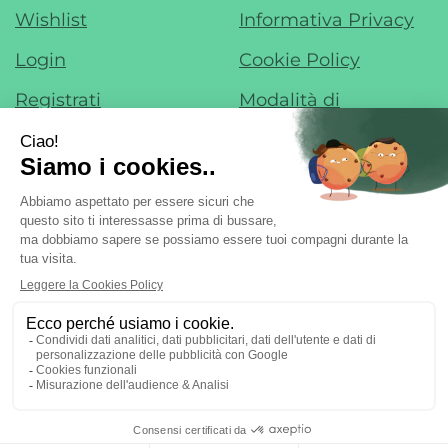
Wishlist
Informativa Privacy
Login
Cookie Policy
Registrati
Modalità di
Pagamento
Contatti
Modalità di
Iscrizione alla
Spedizione e Ritiro
Newsletter
Condizioni di Vendita
Farmacia di Liscate sas - Dr. F. Nobile &
C.
- Via IV Novembre, 22 20060 Liscate (MI)
ordini@margheritafarmaweb.it
Tel.: 029587324
|
| P.Iva:
09697020965 | Numero R.E.A.: mi2107777