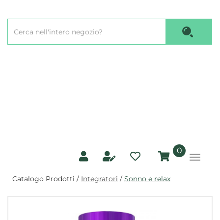
Passa
al
Cerca
contenuto
Cerca P
Prodotto
principale
prodotti
0
inseriti
Catalogo Prodotti /
Integratori
/
Sonno e relax