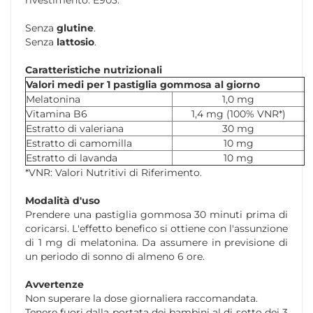
rivestimento: E903.
Senza
glutine
.
Senza
lattosio
.
Caratteristiche nutrizionali
Valori medi per 1 pastiglia gommosa al giorno
Melatonina
1,0 mg
Vitamina B6
1,4 mg (100% VNR*)
Estratto di valeriana
30 mg
Estratto di camomilla
10 mg
Estratto di lavanda
10 mg
*VNR: Valori Nutritivi di Riferimento.
Modalità d'uso
Prendere una pastiglia gommosa 30 minuti prima di
coricarsi. L'effetto benefico si ottiene con l'assunzione
di 1 mg di melatonina. Da assumere in previsione di
un periodo di sonno di almeno 6 ore.
Avvertenze
Non superare la dose giornaliera raccomandata.
Tenere fuori dalla portata dei bambini al di sotto dei 3