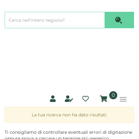
Passa
al
Cerca
contenuto
Cerca P
Prodotto
principale
prodotti
0
inseriti
La tua ricerca non ha dato risultati.
Ti consigliamo di controllare eventuali errori di digitazione
oppure prova a cercare un termine più generico.