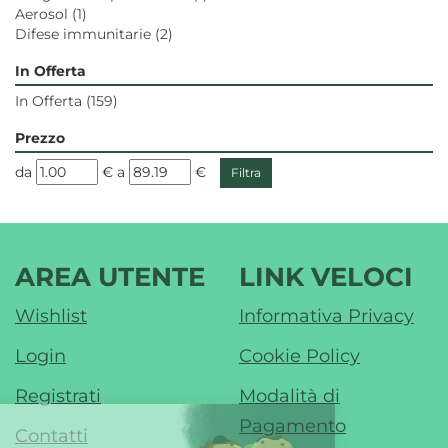
Aerosol
(1)
Difese immunitarie
(2)
In Offerta
In Offerta
(159)
Prezzo
filtra
filtra
da
€
a
€
da
a
AREA UTENTE
LINK VELOCI
Wishlist
Informativa Privacy
Login
Cookie Policy
Registrati
Modalità di
Pagamento
Contatti