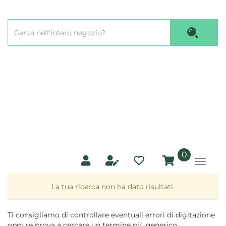
Passa
al
Cerca
contenuto
Cerca P
Prodotto
principale
prodotti
0
inseriti
La tua ricerca non ha dato risultati.
Ti consigliamo di controllare eventuali errori di digitazione
oppure prova a cercare un termine più generico.