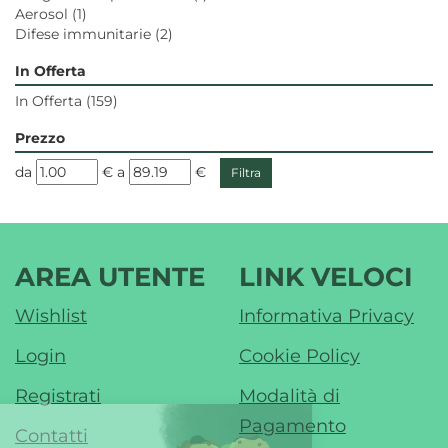
Aerosol
(1)
Difese immunitarie
(2)
In Offerta
In Offerta
(159)
Prezzo
filtra
filtra
da
€
a
€
da
a
AREA UTENTE
LINK VELOCI
Wishlist
Informativa Privacy
Login
Cookie Policy
Registrati
Modalità di
Pagamento
Contatti