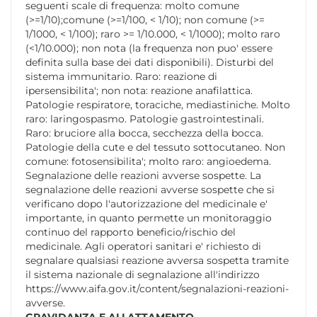
seguenti scale di frequenza: molto comune
(>=1/10);comune (>=1/100, < 1/10); non comune (>=
1/1000, < 1/100); raro >= 1/10.000, < 1/1000); molto raro
(<1/10.000); non nota (la frequenza non puo' essere
definita sulla base dei dati disponibili). Disturbi del
sistema immunitario. Raro: reazione di
ipersensibilita'; non nota: reazione anafilattica.
Patologie respiratore, toraciche, mediastiniche. Molto
raro: laringospasmo. Patologie gastrointestinali.
Raro: bruciore alla bocca, secchezza della bocca.
Patologie della cute e del tessuto sottocutaneo. Non
comune: fotosensibilita'; molto raro: angioedema.
Segnalazione delle reazioni avverse sospette. La
segnalazione delle reazioni avverse sospette che si
verificano dopo l'autorizzazione del medicinale e'
importante, in quanto permette un monitoraggio
continuo del rapporto beneficio/rischio del
medicinale. Agli operatori sanitari e' richiesto di
segnalare qualsiasi reazione avversa sospetta tramite
il sistema nazionale di segnalazione all'indirizzo
https://www.aifa.gov.it/content/segnalazioni-reazioni-
avverse.
GRAVIDANZA E ALLATTAMENTO