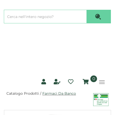
Passa
al
Cerca
contenuto
Cerca P
Prodotto
principale
prodotti
0
inseriti
Catalogo Prodotti /
Farmaci Da Banco