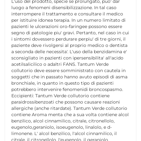
L'uso del prodotto, specie se prolungato, puo' dar
luogo a fenomeni disensibilizzazione. In tal caso
interrompere il trattamento e consultare il medico
per istituire idonea terapia. In un numero limitato di
pazienti le ulcerazioni oro-faringee possono essere
segno di patologie piu' gravi. Pertanto, nel caso in cui
i sintomi dovessero perdurare perpiu' di tre giorni, il
paziente deve rivolgersi al proprio medico o dentista
a seconda delle necessita'. L'uso della benzidamina e'
sconsigliato in pazienti con ipersensibilita' all'acido
acetilsalicilico o adaltri FANS. Tantum Verde
collutorio deve essere somministrato con cautela in
soggetti che in passato hanno avuto episodi di asma
bronchiale, in quanto in questo tipo di pazienti
potrebbero intervenire fenomenidi broncospasmo.
Eccipienti: Tantum Verde collutorio contiene
paraidrossibenzoati che possono causare reazioni
allergiche (anche ritardate). Tantum Verde collutorio
contiene Aroma menta che a sua volta contiene alcol
benzilico, alcol cinnamilico, citrale, citronellolo,
eugenolo,geraniolo, isoeugenolo, linalolo, e d-
limonene. L' alcol benzilico, l'alcol cinnamilico, il
citrale, il citronellolo, l'eugenolo, il geraniolo,