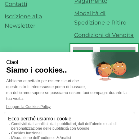
Pagamento
Contatti
Modalità di
Iscrizione alla
Spedizione e Ritiro
Newsletter
Condizioni di Vendita
Farmacia di Liscate sas - Dr. F. Nobile &
C.
- Via IV Novembre, 22 20060 Liscate (MI)
ordini@margheritafarmaweb.it
Tel.: 029587324