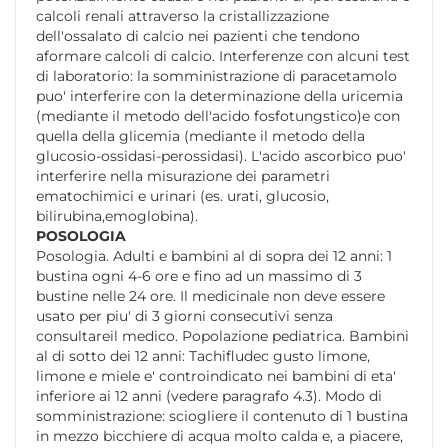
calcoli renali attraverso la cristallizzazione
dell'ossalato di calcio nei pazienti che tendono
aformare calcoli di calcio. Interferenze con alcuni test
di laboratorio: la somministrazione di paracetamolo
puo' interferire con la determinazione della uricemia
(mediante il metodo dell'acido fosfotungstico)e con
quella della glicemia (mediante il metodo della
glucosio-ossidasi-perossidasi). L'acido ascorbico puo'
interferire nella misurazione dei parametri
ematochimici e urinari (es. urati, glucosio,
bilirubina,emoglobina).
POSOLOGIA
Posologia. Adulti e bambini al di sopra dei 12 anni: 1
bustina ogni 4-6 ore e fino ad un massimo di 3
bustine nelle 24 ore. Il medicinale non deve essere
usato per piu' di 3 giorni consecutivi senza
consultareil medico. Popolazione pediatrica. Bambini
al di sotto dei 12 anni: Tachifludec gusto limone,
limone e miele e' controindicato nei bambini di eta'
inferiore ai 12 anni (vedere paragrafo 4.3). Modo di
somministrazione: sciogliere il contenuto di 1 bustina
in mezzo bicchiere di acqua molto calda e, a piacere,