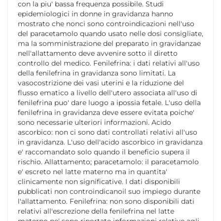
con la piu' bassa frequenza possibile. Studi
epidemiologici in donne in gravidanza hanno
mostrato che nonci sono controindicazioni nell'uso
del paracetamolo quando usato nelle dosi consigliate,
ma la somministrazione del preparato in gravidanzae
nell'allattamento deve avvenire sotto il diretto
controllo del medico. Fenilefrina: i dati relativi all'uso
della fenilefrina in gravidanza sono limitati. La
vasocostrizione dei vasi uterini e la riduzione del
flusso ematico a livello dell'utero associata all'uso di
fenilefrina puo' dare luogo a ipossia fetale. L'uso della
fenilefrina in gravidanza deve essere evitata poiche'
sono necessarie ulteriori informazioni. Acido
ascorbico: non ci sono dati controllati relativi all'uso
in gravidanza. L'uso dell'acido ascorbico in gravidanza
e' raccomandato solo quando il beneficio supera il
rischio. Allattamento; paracetamolo: il paracetamolo
e' escreto nel latte materno ma in quantita'
clinicamente non significative. I dati disponibili
pubblicati non controindicanoil suo impiego durante
l'allattamento. Fenilefrina: non sono disponibili dati
relativi all'escrezione della fenilefrina nel latte
materno ne' sono riportate informazioni relative agli