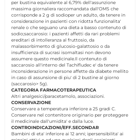
per bustina equivalente al 6,79% dell'assunzione
massima giornaliera raccomandata dall'OMS che
corrisponde a 2 g di sodioper un adulto, da tenere in
considerazione in pazienti con ridotta funzionalita'
renale o che seguano una dieta a basso contenuto di
sodio;saccarosio: i pazienti affetti da rari problemi
ereditari di intolleranza al fruttosio, da
malassorbimento di glucosio-galattosio o da
insufficienza di sucrasi isomaltasi non devono
assumere questo medicinale.Il contenuto di
saccarosio all'interno del Tachifludec e' da tenere
inconsiderazione in persone affette da diabete mellito
in caso di assunsione di piu' di 2 bustine al giorno
(saccarosio> 5g).
CATEGORIA FARMACOTERAPEUTICA
Altri analgesici/paracetamolo, associazioni.
CONSERVAZIONE
Conservare a temperatura inferiore a 25 gradi C.
Conservare nel contenitore originario per proteggere
il medicinale dall'umidita' e dalla luce.
CONTROINDICAZIONI/EFF.SECONDAR
Bambini di eta' inferiore ai 12 anni; ipersensibilita' ai
principi attivi o ad uno qualsiasi degli eccipienti