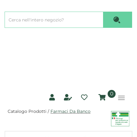
Passa
al
Cerca
contenuto
Cerca P
Prodotto
principale
prodotti
0
inseriti
Catalogo Prodotti /
Farmaci Da Banco