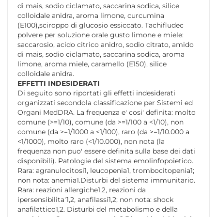
di mais, sodio ciclamato, saccarina sodica, silice
colloidale anidra, aroma limone, curcumina
(E100),sciroppo di glucosio essiccato. Tachifludec
polvere per soluzione orale gusto limone e miele:
saccarosio, acido citrico anidro, sodio citrato, amido
di mais, sodio ciclamato, saccarina sodica, aroma
limone, aroma miele, caramello (E150), silice
colloidale anidra.
EFFETTI INDESIDERATI
Di seguito sono riportati gli effetti indesiderati
organizzati secondola classificazione per Sistemi ed
Organi MedDRA. La frequenza e' cosi' definita: molto
comune (>=1/10), comune (da >=1/100 a <1/10), non
comune (da >=1/1000 a <1/100), raro (da >=1/10.000 a
<1/1000), molto raro (<1/10.000), non nota (la
frequenza non puo' essere definita sulla base dei dati
disponibili). Patologie del sistema emolinfopoietico.
Rara: agranulocitosi1, leucopenia1, trombocitopenia1;
non nota: anemia1.Disturbi del sistema immunitario.
Rara: reazioni allergiche1,2, reazioni da
ipersensibilita'1,2, anafilassi1,2; non nota: shock
anafilattico1,2. Disturbi del metabolismo e della