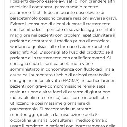
I pazienti devono essere avvisati di non prendere altri
medicinali contenenti paracetamolo mentre
assumono Tachifludec in quanto dosi elevate di
paracetamolo possono causare reazioni avverse gravi.
Evitare il consumo di alcool durante il trattamento
con Tachifludec. Il pericolo di sovradosaggio e' infatti
maggiore nei pazienti con problemi epatici.Invitare il
paziente a contattare il medico prima di associare
warfarin o qualsiasi altro farmaco (vedere anche il
paragrafo 4.5). E' sconsigliato l'uso del prodotto se il
paziente e' in trattamento con antiinfiammatori. Si
consiglia cautela se il paracetamolo viene
somministrato in concomitanza con flucloxacillina a
causa dell'aumentato rischio di acidosi metabolica
con gap anionico elevato (HAGMA), in particolarenei
pazienti con grave compromissione renale, sepsi,
malnutrizione e altre fonti di carenza di glutatione
(ad es. alcolismo cronico), cosi'come in quelli che
utilizzano le dosi massime giornaliere di
paracetamolo. Si raccomanda un attento
monitoraggio, inclusa la misurazione della 5-
oxoprolina urinaria. Consultare il medico prima di
usare il prodotto in pazienti con ingrossamento della