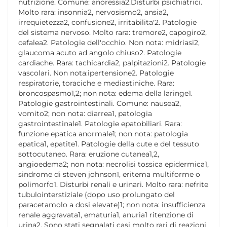
nutrizione. Comune: anoressia2.Disturbi psichiatrici.
Molto rara: insonnia2, nervosismo2, ansia2,
irrequietezza2, confusione2, irritabilita'2. Patologie
del sistema nervoso. Molto rara: tremore2, capogiro2,
cefalea2. Patologie dell'occhio. Non nota: midriasi2,
glaucoma acuto ad angolo chiuso2. Patologie
cardiache. Rara: tachicardia2, palpitazioni2. Patologie
vascolari. Non nota:ipertensione2. Patologie
respiratorie, toraciche e mediastiniche. Rara:
broncospasmo1,2; non nota: edema della laringe1.
Patologie gastrointestinali. Comune: nausea2,
vomito2; non nota: diarrea1, patologia
gastrointestinale1. Patologie epatobiliari. Rara:
funzione epatica anormale1; non nota: patologia
epatica1, epatite1. Patologie della cute e del tessuto
sottocutaneo. Rara: eruzione cutanea1,2,
angioedema2; non nota: necrolisi tossica epidermica1,
sindrome di steven johnson1, eritema multiforme o
polimorfo1. Disturbi renali e urinari. Molto rara: nefrite
tubulointerstiziale (dopo uso prolungato del
paracetamolo a dosi elevate)1; non nota: insufficienza
renale aggravata1, ematuria1, anuria1 ritenzione di
urina2. Sono stati segnalati casi molto rari di reazioni