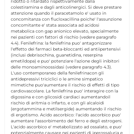
ridotto o ritardato rispettivamente dalla
colestiramina e dagli anticolinergici. Si deve prestare
attenzione quando il paracetamolo e' usato in
concomitanza con flucloxacillina poiche' l'assunzione
concomitante e' stata associata ad acidosi
metabolica con gap anionico elevato, specialmente
nei pazienti con fattori di rischio (vedere paragrafo
4.4). Fenilefrina: la fenilefrina puo' antagonizzare
l'effetto dei farmaci beta-bloccanti ed antiipertensivi
(inclusi debrisochina, guanetidina, reserpina
emetildopa) e puo' potenziare l'azione degli inibitori
delle monoaminoossidasi (vedere paragrafo 4.3).
L'uso contemporaneo della fenilefrinacon gli
antidepressivi triciclici o le amine simpatico
mimetiche puo'aumentare il rischio di effetti di tipo
cardiovascolare. La fenilefrina puo' interagire con la
digossina e con glicosidi cardiaci aumentandoil
rischio di aritmia o infarto, e con gli alcaloidi
(ergotammina e metilsergide) aumentando il rischio
di ergotismo. Acido ascorbico: l'acido ascorbico puo'
aumentare l'assorbimento del ferro e degli estrogeni.
L'acido ascorbico e' metabolizzato ad ossalato, e puo'
potenzialmente causare nei pazienti di iperossaluria e