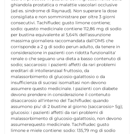
ghiandola prostatica o malattie vascolari occlusive
(ad es. sindrome di Raynaud). Non superare la dose
consigliata e non somministrare per oltre 3 giorni
consecutivi. Tachifludec gusto limone contiene;
sodio: questo medicinale contiene 112,86 mg di sodio
per bustina equivalente al 5,64% dell'assunzione
massima giornaliera raccomandata dall'OMS che
corrisponde a 2 g di sodio perun adulto, da tenere in
considerazione in pazienti con ridotta funzionalita'
renale o che seguano una dieta a basso contenuto di
sodio; saccarosio: i pazienti affetti da rari problemi
ereditari di intolleranzaal fruttosio, da
malassorbimento di glucosio-galattosio o da
insufficienza di sucrasi isomaltasi non devono
assumere questo medicinale. I pazienti con diabete
devono prendere in considerazione il contenuto
disaccarosio all'interno del Tachifludec quando
assumono piu' di 2 bustine al giorno (saccarosio> 5g);
glucosio: i pazienti affetti da rari problemi di
malassorbimento di glucosio-galattosio, non devono
assumerequesto medicinale. Tachifludec gusto
limone e miele contiene: sodio: 135,79 mg di sodio