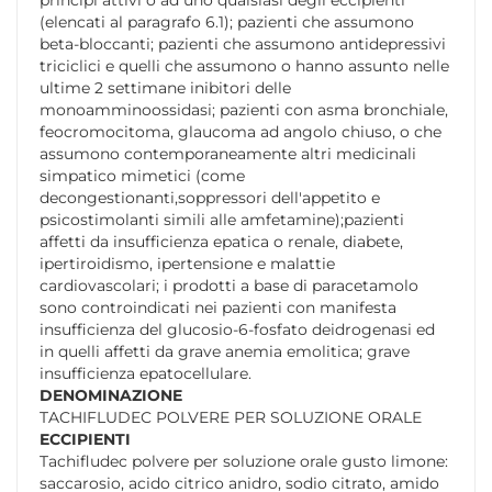
(elencati al paragrafo 6.1); pazienti che assumono
beta-bloccanti; pazienti che assumono antidepressivi
triciclici e quelli che assumono o hanno assunto nelle
ultime 2 settimane inibitori delle
monoamminoossidasi; pazienti con asma bronchiale,
feocromocitoma, glaucoma ad angolo chiuso, o che
assumono contemporaneamente altri medicinali
simpatico mimetici (come
decongestionanti,soppressori dell'appetito e
psicostimolanti simili alle amfetamine);pazienti
affetti da insufficienza epatica o renale, diabete,
ipertiroidismo, ipertensione e malattie
cardiovascolari; i prodotti a base di paracetamolo
sono controindicati nei pazienti con manifesta
insufficienza del glucosio-6-fosfato deidrogenasi ed
in quelli affetti da grave anemia emolitica; grave
insufficienza epatocellulare.
DENOMINAZIONE
TACHIFLUDEC POLVERE PER SOLUZIONE ORALE
ECCIPIENTI
Tachifludec polvere per soluzione orale gusto limone:
saccarosio, acido citrico anidro, sodio citrato, amido