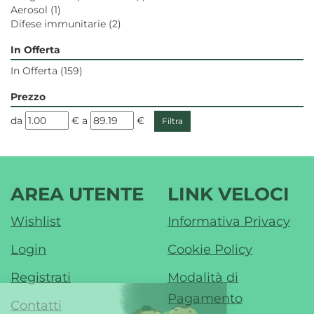
Aerosol
(1)
Difese immunitarie
(2)
In Offerta
In Offerta
(159)
Prezzo
filtra
filtra
da
€
a
€
da
a
AREA UTENTE
LINK VELOCI
Wishlist
Informativa Privacy
Login
Cookie Policy
Registrati
Modalità di
Pagamento
Contatti