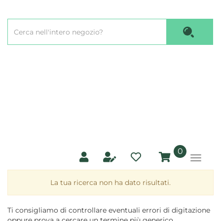
Passa
al
Cerca
contenuto
Cerca P
Prodotto
principale
prodotti
0
inseriti
La tua ricerca non ha dato risultati.
Ti consigliamo di controllare eventuali errori di digitazione
oppure prova a cercare un termine più generico.