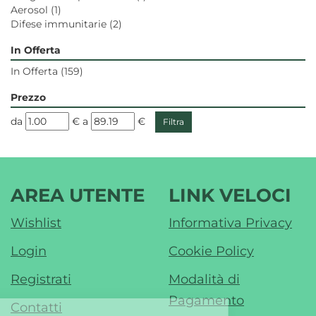
Aerosol
(1)
Difese immunitarie
(2)
In Offerta
In Offerta
(159)
Prezzo
filtra
filtra
da
€
a
€
da
a
AREA UTENTE
LINK VELOCI
Wishlist
Informativa Privacy
Login
Cookie Policy
Registrati
Modalità di
Pagamento
Contatti