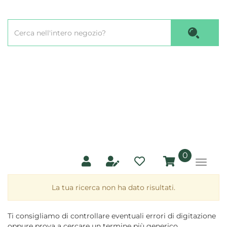
Passa
al
Cerca
contenuto
Cerca P
Prodotto
principale
prodotti
0
inseriti
La tua ricerca non ha dato risultati.
Ti consigliamo di controllare eventuali errori di digitazione
oppure prova a cercare un termine più generico.