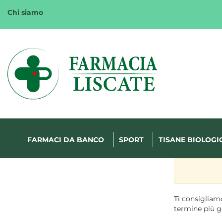
Passa
Chi siamo
al
contenuto
principale
Margherita
FarmaWeb
FARMACI DA BANCO
SPORT
TISANE BIOLOGI
Ti consigliamo
termine più g