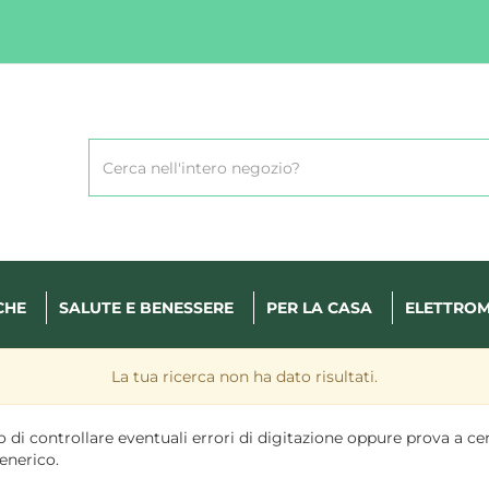
Cerca
Prodotto
CHE
SALUTE E BENESSERE
PER LA CASA
ELETTROM
La tua ricerca non ha dato risultati.
 di controllare eventuali errori di digitazione oppure prova a ce
enerico.