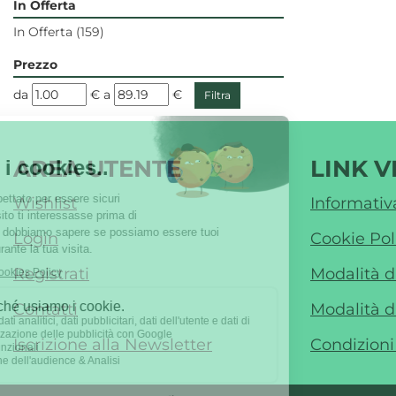
In Offerta
In Offerta
(159)
Prezzo
filtra
filtra
da
€
a
€
da
a
AREA UTENTE
LINK V
Wishlist
Informativ
Login
Cookie Pol
Registrati
Modalità 
Contatti
Modalità d
Iscrizione alla Newsletter
Condizioni