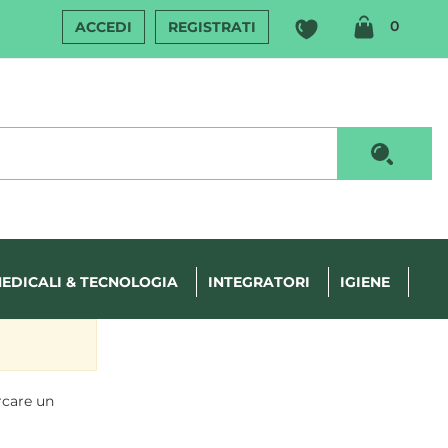
ARTIC
0
ACCEDI
REGISTRATI
INSERI
Cerca P
EDICALI & TECNOLOGIA
INTEGRATORI
IGIENE
rcare un