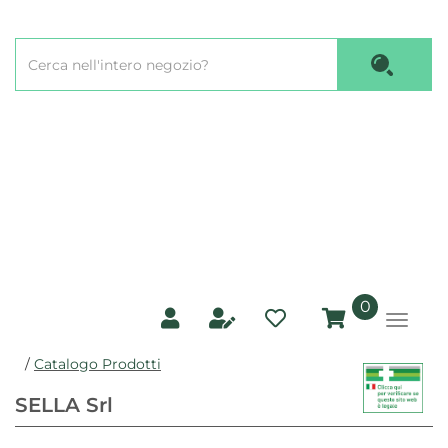
Passa
al
Cerca
contenuto
Cerca P
Prodotto
principale
prodotti
0
inseriti
/
Catalogo Prodotti
SELLA Srl