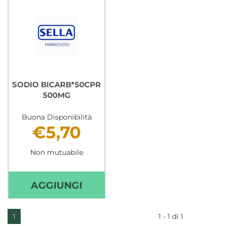
SODIO BICARB*50CPR
500MG
Buona Disponibilità
€5,70
Non mutuabile
AGGIUNGI SODIO
AGGIUNGI
BICARB*50CPR
500MG AL
1 - 1 di 1
1
CARRELLO