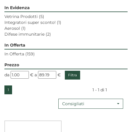
In Evidenza
Vetrina Prodotti
(5)
Integratori super sconto!
(1)
Aerosol
(1)
Difese immunitarie
(2)
In Offerta
In Offerta
(159)
Prezzo
filtra
filtra
da
€
a
€
da
a
1 - 1 di 1
1
Consigliati