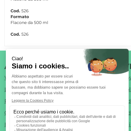
Cod.
526
Formato
Flacone da 500 ml
Cod.
526
AREA UTENTE
LINK V
Wishlist
Informativ
Login
Cookie Pol
Registrati
Modalità 
Contatti
Modalità d
Iscrizione alla Newsletter
Condizioni