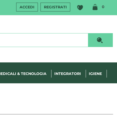
ARTIC
0
ACCEDI
REGISTRATI
INSERI
Cerca P
EDICALI & TECNOLOGIA
INTEGRATORI
IGIENE