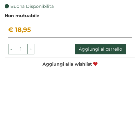
Buona Disponibilità
Non mutuabile
Prezzo
€ 18,95
-
+
Aggiungi al carrello
Aggiungi alla wishlist