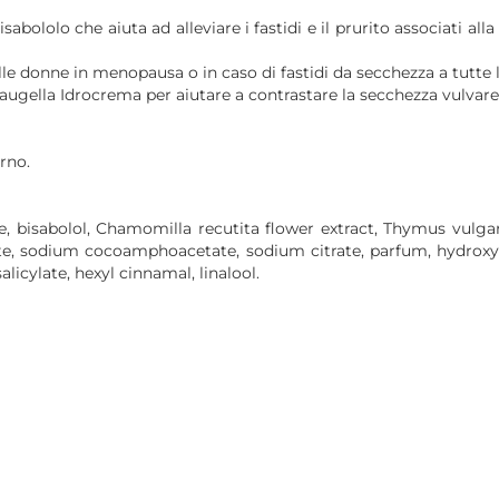
abololo che aiuta ad alleviare i fastidi e il prurito associati al
le donne in menopausa o in caso di fastidi da secchezza a tutte l
Saugella Idrocrema per aiutare a contrastare la secchezza vulva
rno.
bisabolol, Chamomilla recutita flower extract, Thymus vulgaris
ate, sodium cocoamphoacetate, sodium citrate, parfum, hydr
salicylate, hexyl cinnamal, linalool.