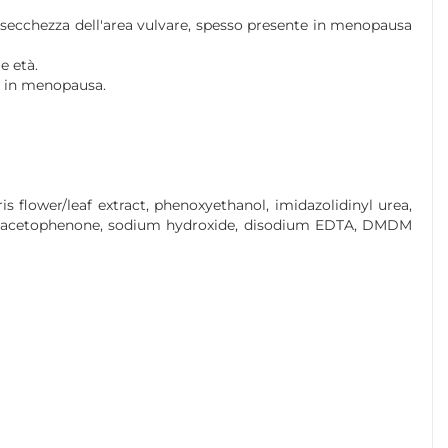
la secchezza dell'area vulvare, spesso presente in menopausa
e età.
re in menopausa.
 flower/leaf extract, phenoxyethanol, imidazolidinyl urea,
oxyacetophenone, sodium hydroxide, disodium EDTA, DMDM