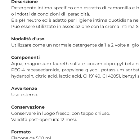
Descrizione
Detergente intimo specifico con estratto di camomilla e bis
o indotti da condizioni di iperacidità.
È a pH neutro ed è adatto per l'igiene intima quotidiana nel
Può essere utilizzato in associazione con la crema intima 
Modalità d'uso
Utilizzare come un normale detergente da 1 a 2 volte al gio
Componenti
Aqua, magnesium laureth sulfate, cocamidopropyl betaine, 
PEG-4 rapeseedamide, propylene glycol, potassium sorb
hydantoin, citric acid, lactic acid, CI 19140, CI 42051, benzyl 
Avvertenze
Uso esterno.
Conservazione
Conservare in luogo fresco, con tappo chiuso.
Validità post-apertura: 12 mesi.
Formato
Flacone da 500 ml