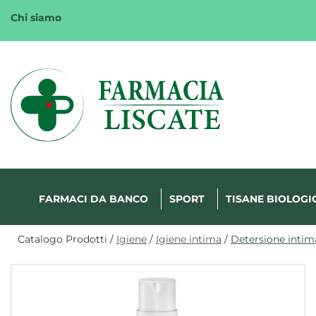
Passa
Chi siamo
al
contenuto
principale
Margherita
FarmaWeb
FARMACI DA BANCO
SPORT
TISANE BIOLOGI
Catalogo Prodotti /
Igiene
/
Igiene intima
/
Detersione intim