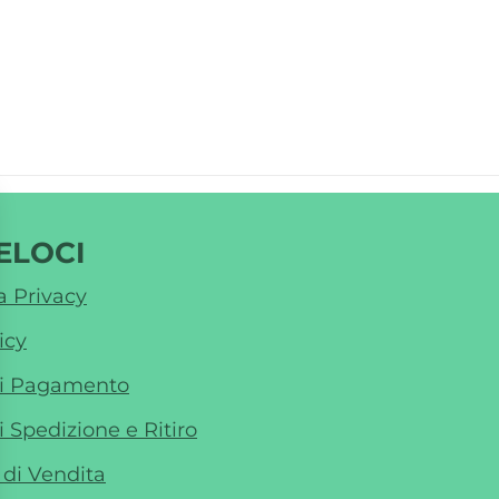
ELOCI
a Privacy
icy
di Pagamento
i Spedizione e Ritiro
 di Vendita