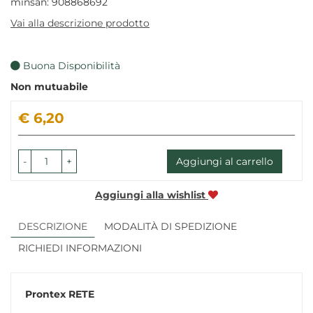
minsan: 908868692
Vai alla descrizione prodotto
Buona Disponibilità
Non mutuabile
Prezzo
€ 6,20
-
+
Aggiungi al carrello
Aggiungi alla wishlist
DESCRIZIONE
MODALITÀ DI SPEDIZIONE
RICHIEDI INFORMAZIONI
Prontex
RETE