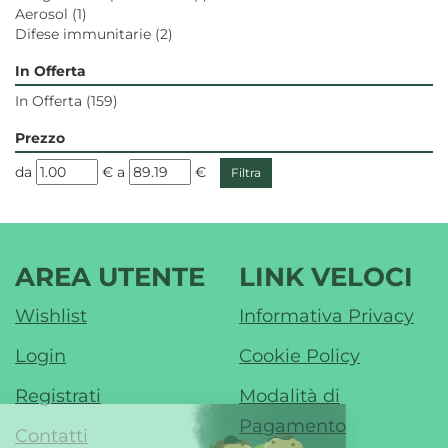
Aerosol
(1)
Difese immunitarie
(2)
In Offerta
In Offerta
(159)
Prezzo
filtra
filtra
da
€
a
€
da
a
AREA UTENTE
LINK VELOCI
Wishlist
Informativa Privacy
Login
Cookie Policy
Registrati
Modalità di
Pagamento
Contatti