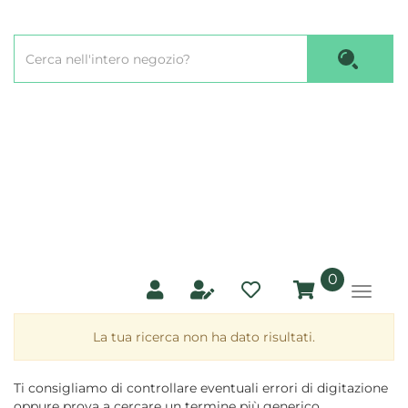
Passa
al
Cerca
contenuto
Cerca P
Prodotto
principale
prodotti
0
inseriti
La tua ricerca non ha dato risultati.
Ti consigliamo di controllare eventuali errori di digitazione
oppure prova a cercare un termine più generico.