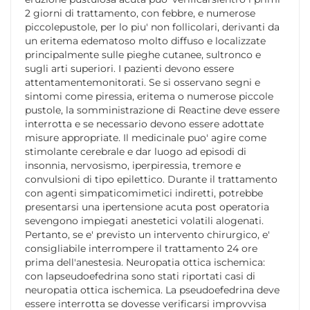
2 giorni di trattamento, con febbre, e numerose
piccolepustole, per lo piu' non follicolari, derivanti da
un eritema edematoso molto diffuso e localizzate
principalmente sulle pieghe cutanee, sultronco e
sugli arti superiori. I pazienti devono essere
attentamentemonitorati. Se si osservano segni e
sintomi come piressia, eritema o numerose piccole
pustole, la somministrazione di Reactine deve essere
interrotta e se necessario devono essere adottate
misure appropriate. Il medicinale puo' agire come
stimolante cerebrale e dar luogo ad episodi di
insonnia, nervosismo, iperpiressia, tremore e
convulsioni di tipo epilettico. Durante il trattamento
con agenti simpaticomimetici indiretti, potrebbe
presentarsi una ipertensione acuta post operatoria
sevengono impiegati anestetici volatili alogenati.
Pertanto, se e' previsto un intervento chirurgico, e'
consigliabile interrompere il trattamento 24 ore
prima dell'anestesia. Neuropatia ottica ischemica:
con lapseudoefedrina sono stati riportati casi di
neuropatia ottica ischemica. La pseudoefedrina deve
essere interrotta se dovesse verificarsi improvvisa