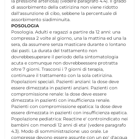
la pressione arteriosa) (vedere paragrafo 4.4). Il grado
di assorbimento della cetirizina non viene ridotto
dall'assunzione di cibo, sebbene la percentuale di
assorbimento siadiminuita.
POSOLOGIA
Posologia. Adulti e ragazzi a partire da 12 anni: una
compressa 2 volte al giorno, una la mattina ed una la
sera, da assumere senza masticare durante o lontano
dai pasti. La durata del trattamento non
dovrebbesuperare il periodo della sintomatologia
acuta e comunque non dovrebbeessere protratta
oltre 7 giorni. Trascorsi i 7 giorni di terapia,
continuare il trattamento con la sola cetirizina.
Popolazioni speciali. Pazienti anziani: la dose deve
essere dimezzata in pazienti anziani. Pazienti con
compromissione renale: la dose deve essere
dimezzata in pazienti con insufficienza renale.
Pazienti con compromissione epatica: la dose deve
essere dimezzata in pazienti con insufficienza epatica.
Popolazione pediatrica: Reactine e' controindicato nei
bambini con menodi 12 anni di eta' (vedere paragrafo
4.3). Modo di somministrazione: uso orale. Le
compresse devono essere assunte con un po' d'acqua