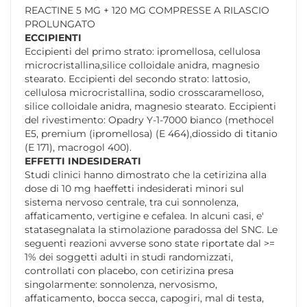
REACTINE 5 MG + 120 MG COMPRESSE A RILASCIO
PROLUNGATO
ECCIPIENTI
Eccipienti del primo strato: ipromellosa, cellulosa
microcristallina,silice colloidale anidra, magnesio
stearato. Eccipienti del secondo strato: lattosio,
cellulosa microcristallina, sodio crosscaramelloso,
silice colloidale anidra, magnesio stearato. Eccipienti
del rivestimento: Opadry Y-1-7000 bianco (methocel
E5, premium (ipromellosa) (E 464),diossido di titanio
(E 171), macrogol 400).
EFFETTI INDESIDERATI
Studi clinici hanno dimostrato che la cetirizina alla
dose di 10 mg haeffetti indesiderati minori sul
sistema nervoso centrale, tra cui sonnolenza,
affaticamento, vertigine e cefalea. In alcuni casi, e'
statasegnalata la stimolazione paradossa del SNC. Le
seguenti reazioni avverse sono state riportate dal >=
1% dei soggetti adulti in studi randomizzati,
controllati con placebo, con cetirizina presa
singolarmente: sonnolenza, nervosismo,
affaticamento, bocca secca, capogiri, mal di testa,