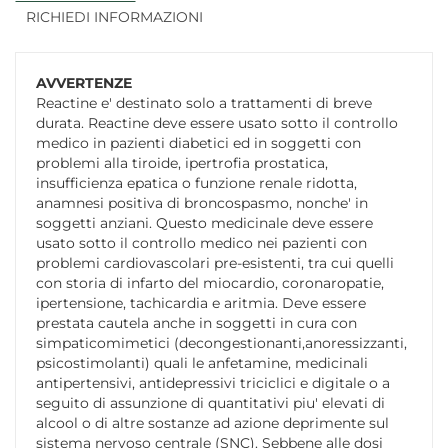
RICHIEDI INFORMAZIONI
AVVERTENZE
Reactine e' destinato solo a trattamenti di breve
durata. Reactine deve essere usato sotto il controllo
medico in pazienti diabetici ed in soggetti con
problemi alla tiroide, ipertrofia prostatica,
insufficienza epatica o funzione renale ridotta,
anamnesi positiva di broncospasmo, nonche' in
soggetti anziani. Questo medicinale deve essere
usato sotto il controllo medico nei pazienti con
problemi cardiovascolari pre-esistenti, tra cui quelli
con storia di infarto del miocardio, coronaropatie,
ipertensione, tachicardia e aritmia. Deve essere
prestata cautela anche in soggetti in cura con
simpaticomimetici (decongestionanti,anoressizzanti,
psicostimolanti) quali le anfetamine, medicinali
antipertensivi, antidepressivi triciclici e digitale o a
seguito di assunzione di quantitativi piu' elevati di
alcool o di altre sostanze ad azione deprimente sul
sistema nervoso centrale (SNC). Sebbene alle dosi