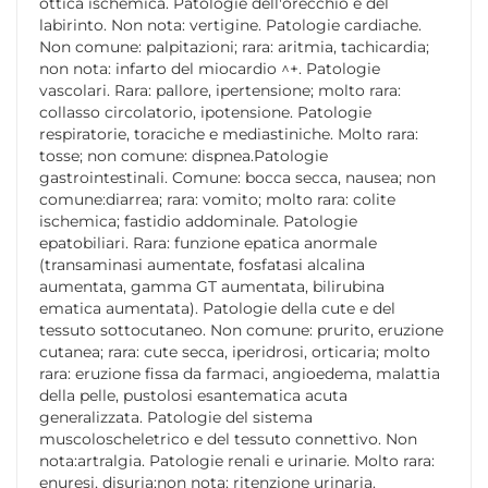
ottica ischemica. Patologie dell'orecchio e del
labirinto. Non nota: vertigine. Patologie cardiache.
Non comune: palpitazioni; rara: aritmia, tachicardia;
non nota: infarto del miocardio ^+. Patologie
vascolari. Rara: pallore, ipertensione; molto rara:
collasso circolatorio, ipotensione. Patologie
respiratorie, toraciche e mediastiniche. Molto rara:
tosse; non comune: dispnea.Patologie
gastrointestinali. Comune: bocca secca, nausea; non
comune:diarrea; rara: vomito; molto rara: colite
ischemica; fastidio addominale. Patologie
epatobiliari. Rara: funzione epatica anormale
(transaminasi aumentate, fosfatasi alcalina
aumentata, gamma GT aumentata, bilirubina
ematica aumentata). Patologie della cute e del
tessuto sottocutaneo. Non comune: prurito, eruzione
cutanea; rara: cute secca, iperidrosi, orticaria; molto
rara: eruzione fissa da farmaci, angioedema, malattia
della pelle, pustolosi esantematica acuta
generalizzata. Patologie del sistema
muscoloscheletrico e del tessuto connettivo. Non
nota:artralgia. Patologie renali e urinarie. Molto rara:
enuresi, disuria;non nota: ritenzione urinaria.