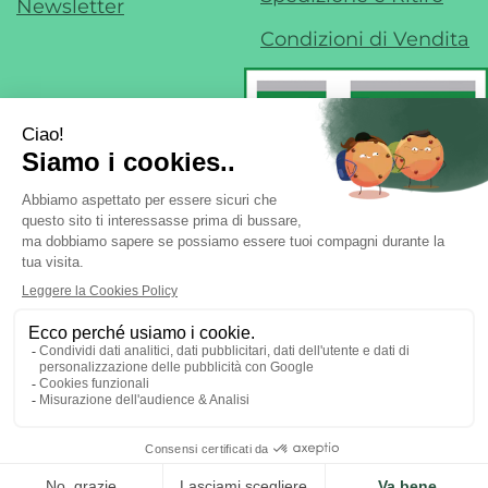
Newsletter
Condizioni di Vendita
Farmacia di Liscate sas - Dr. F. Nobile &
C.
- Via IV Novembre, 22 20060 Liscate (MI)
ordini@margheritafarmaweb.it
Tel.: 029587324
|
| P.Iva:
09697020965 | Numero R.E.A.: mi2107777
Powered by
Prenofa
Web Design
Fulcri srl