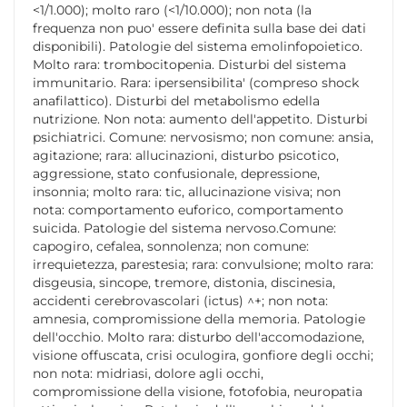
<1/1.000); molto raro (<1/10.000); non nota (la
frequenza non puo' essere definita sulla base dei dati
disponibili). Patologie del sistema emolinfopoietico.
Molto rara: trombocitopenia. Disturbi del sistema
immunitario. Rara: ipersensibilita' (compreso shock
anafilattico). Disturbi del metabolismo edella
nutrizione. Non nota: aumento dell'appetito. Disturbi
psichiatrici. Comune: nervosismo; non comune: ansia,
agitazione; rara: allucinazioni, disturbo psicotico,
aggressione, stato confusionale, depressione,
insonnia; molto rara: tic, allucinazione visiva; non
nota: comportamento euforico, comportamento
suicida. Patologie del sistema nervoso.Comune:
capogiro, cefalea, sonnolenza; non comune:
irrequietezza, parestesia; rara: convulsione; molto rara:
disgeusia, sincope, tremore, distonia, discinesia,
accidenti cerebrovascolari (ictus) ^+; non nota:
amnesia, compromissione della memoria. Patologie
dell'occhio. Molto rara: disturbo dell'accomodazione,
visione offuscata, crisi oculogira, gonfiore degli occhi;
non nota: midriasi, dolore agli occhi,
compromissione della visione, fotofobia, neuropatia