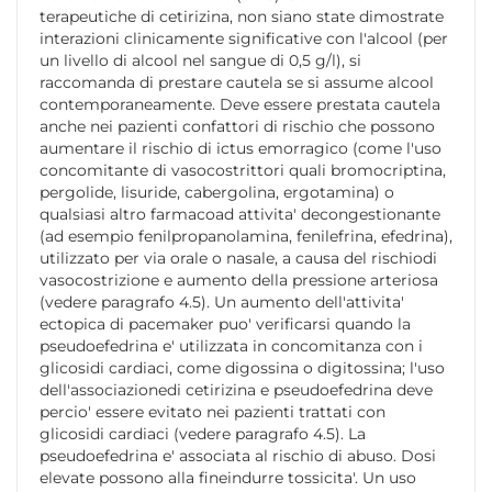
terapeutiche di cetirizina, non siano state dimostrate
interazioni clinicamente significative con l'alcool (per
un livello di alcool nel sangue di 0,5 g/l), si
raccomanda di prestare cautela se si assume alcool
contemporaneamente. Deve essere prestata cautela
anche nei pazienti confattori di rischio che possono
aumentare il rischio di ictus emorragico (come l'uso
concomitante di vasocostrittori quali bromocriptina,
pergolide, lisuride, cabergolina, ergotamina) o
qualsiasi altro farmacoad attivita' decongestionante
(ad esempio fenilpropanolamina, fenilefrina, efedrina),
utilizzato per via orale o nasale, a causa del rischiodi
vasocostrizione e aumento della pressione arteriosa
(vedere paragrafo 4.5). Un aumento dell'attivita'
ectopica di pacemaker puo' verificarsi quando la
pseudoefedrina e' utilizzata in concomitanza con i
glicosidi cardiaci, come digossina o digitossina; l'uso
dell'associazionedi cetirizina e pseudoefedrina deve
percio' essere evitato nei pazienti trattati con
glicosidi cardiaci (vedere paragrafo 4.5). La
pseudoefedrina e' associata al rischio di abuso. Dosi
elevate possono alla fineindurre tossicita'. Un uso