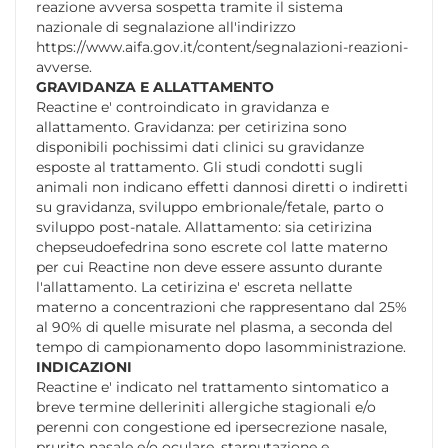
reazione avversa sospetta tramite il sistema
nazionale di segnalazione all'indirizzo
https://www.aifa.gov.it/content/segnalazioni-reazioni-
avverse.
GRAVIDANZA E ALLATTAMENTO
Reactine e' controindicato in gravidanza e
allattamento. Gravidanza: per cetirizina sono
disponibili pochissimi dati clinici su gravidanze
esposte al trattamento. Gli studi condotti sugli
animali non indicano effetti dannosi diretti o indiretti
su gravidanza, sviluppo embrionale/fetale, parto o
sviluppo post-natale. Allattamento: sia cetirizina
chepseudoefedrina sono escrete col latte materno
per cui Reactine non deve essere assunto durante
l'allattamento. La cetirizina e' escreta nellatte
materno a concentrazioni che rappresentano dal 25%
al 90% di quelle misurate nel plasma, a seconda del
tempo di campionamento dopo lasomministrazione.
INDICAZIONI
Reactine e' indicato nel trattamento sintomatico a
breve termine delleriniti allergiche stagionali e/o
perenni con congestione ed ipersecrezione nasale,
prurito nasale e/o oculare, starnutazione e