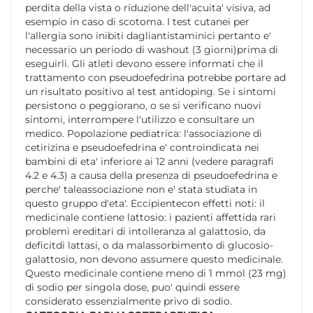
perdita della vista o riduzione dell'acuita' visiva, ad
esempio in caso di scotoma. I test cutanei per
l'allergia sono inibiti dagliantistaminici pertanto e'
necessario un periodo di washout (3 giorni)prima di
eseguirli. Gli atleti devono essere informati che il
trattamento con pseudoefedrina potrebbe portare ad
un risultato positivo al test antidoping. Se i sintomi
persistono o peggiorano, o se si verificano nuovi
sintomi, interrompere l'utilizzo e consultare un
medico. Popolazione pediatrica: l'associazione di
cetirizina e pseudoefedrina e' controindicata nei
bambini di eta' inferiore ai 12 anni (vedere paragrafi
4.2 e 4.3) a causa della presenza di pseudoefedrina e
perche' taleassociazione non e' stata studiata in
questo gruppo d'eta'. Eccipientecon effetti noti: il
medicinale contiene lattosio: i pazienti affettida rari
problemi ereditari di intolleranza al galattosio, da
deficitdi lattasi, o da malassorbimento di glucosio-
galattosio, non devono assumere questo medicinale.
Questo medicinale contiene meno di 1 mmol (23 mg)
di sodio per singola dose, puo' quindi essere
considerato essenzialmente privo di sodio.