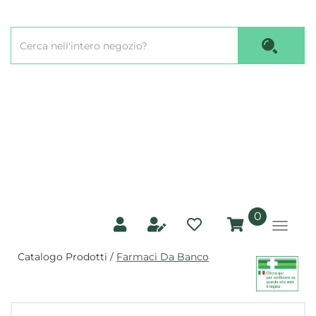
Passa
al
Cerca
contenuto
Cerca P
Prodotto
principale
prodotti
0
inseriti
Catalogo Prodotti /
Farmaci Da Banco