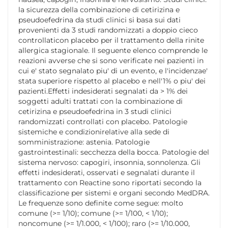
la sicurezza della combinazione di cetirizina e
pseudoefedrina da studi clinici si basa sui dati
provenienti da 3 studi randomizzati a doppio cieco
controllaticon placebo per il trattamento della rinite
allergica stagionale. Il seguente elenco comprende le
reazioni avverse che si sono verificate nei pazienti in
cui e' stato segnalato piu' di un evento, e l'incidenzae'
stata superiore rispetto al placebo e nell'1% o piu' dei
pazienti.Effetti indesiderati segnalati da > 1% dei
soggetti adulti trattati con la combinazione di
cetirizina e pseudoefedrina in 3 studi clinici
randomizzati controllati con placebo. Patologie
sistemiche e condizionirelative alla sede di
somministrazione: astenia. Patologie
gastrointestinali: secchezza della bocca. Patologie del
sistema nervoso: capogiri, insonnia, sonnolenza. Gli
effetti indesiderati, osservati e segnalati durante il
trattamento con Reactine sono riportati secondo la
classificazione per sistemi e organi secondo MedDRA.
Le frequenze sono definite come segue: molto
comune (>= 1/10); comune (>= 1/100, < 1/10);
noncomune (>= 1/1.000, < 1/100); raro (>= 1/10.000,