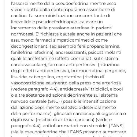
l'assorbimento della pseudoefedrina mentre esso
viene ridotto dalla contemporanea assunzione di
caolino. La somministrazione concomitante di
linezolide e pseudoefedrinapuo' causare un
incremento della pressione arteriosa in pazienti
normotesi. E' richiesta cautela anche in pazienti che
assumono: farmaci simpaticomimetici come
decongestionanti (ad esempio fenilpropanolamina,
fenilefrina, efedrina), anoressizzanti, psicostimolanti
quali le amfetamine (effetti combinati sul sistema
cardiovascolare), farmaci antiipertensivi (riduzione
degli effetti antiipertensivi), bromocriptina, pergolide,
lisuride, cabergolina, ergotamina (rischio di
vasocostrizione eaumento della pressione arteriosa
(vedere paragrafo 4.4), antidepressivi triciclici, alcool
o altre sostanze ad azione deprimente sul sistema
nervoso centrale (SNC) (possibile intensificazione
dell'azione deprimente sul SNC e deterioramento
della performance), glicosidi cardiaciquali digossina o
digitossina (rischio di aritmia cardiaca) (vedere
paragrafo 4.4), antinfiammatori non steroidei (FANS)
(sia la pseudoefedrina che i FANS possono aumentare