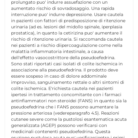
prolungato puo' indurre assuefazione con un
aumentato rischio di sovradosaggio. Una rapida
interruzione puo' indurre depressione. Usare cautela
in pazienti con fattori di predisposizione di ritenzione
urinaria (ad es. lesioni del midollo spinale, iperplasia
prostatica), in quanto la cetirizina puo' aumentare il
rischio di ritenzione urinaria. Si raccomanda cautela
nei pazienti a rischio diipercoagulazione come nella
malattia infiammatoria intestinale, a causa
dell'effetto vasocostrittore della pseudoefedrina.
Sono stati riportati casi isolati di colite ischemica in
associazione alla pseudoefedrina. Il prodotto deve
essere sospeso in caso di dolore addominale
improvviso, sanguinamento rettale o altri sintomi di
colite ischemica. E'richiesta cautela nei pazienti
ipertesi in trattamento concomitante con i farmaci
antinfiammatori non steroidei (FANS) in quanto sia la
pseudoefedrina che i FANS possono aumentare la
pressione arteriosa (vedereparagrafo 4.5). Reazioni
cutanee severe come la pustolosi esantematica acuta
generalizzata (AGEP) possono verificarsi con
medicinali contenenti pseudoefedrina. Questa
eruzione pustulosa acuta puo' verificarsientro i primi