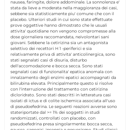
nausea, faringite, dolore addominale. La sonnolenza e'
stata da lieve a moderata nella maggioranza dei casi,
sebbene sia statisticamente piu' comune che con il
placebo. Ulteriori studi in cui sono state effettuate
prove oggettive hanno dimostrato che le usuali
attivita' quotidiane non vengono compromesse alla
dose giornaliera raccomandata, neivolontari sani
giovani. Sebbene la cetirizina sia un antagonista
selettivo dei recettori H 1 -periferici e sia
relativamente priva di attivita' anticolinergica, sono
stati segnalati casi di disuria, disturbo
dell'accomodazione e bocca secca. Sono stati
segnalati casi di funzionalita' epatica anomala con
innalzamento degli enzimi epatici accompagnati da
bilirubina elevata. Principalmente questo si risolve
con l'interruzione del trattamento con cetirizina
dicloridrato. Sono stati descritti in letteratura casi
isolati di ictus e di colite ischemica associata all'uso
di pseudoefedrina. Le seguenti reazioni avverse sono
stateriportate dal >= 1% dei soggetti in studi
randomizzati, controllati con placebo, con
pseudoefedrina presa singolarmente: bocca secca,
nausea, capogiri, insonnia e nervosismo. Studi clinici: