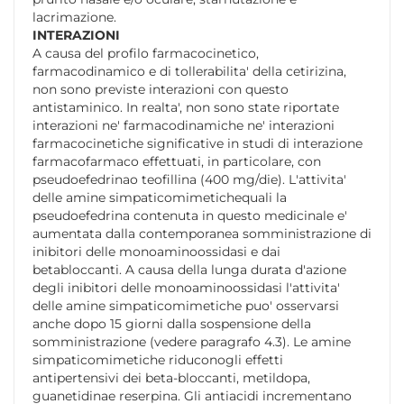
lacrimazione.
INTERAZIONI
A causa del profilo farmacocinetico,
farmacodinamico e di tollerabilita' della cetirizina,
non sono previste interazioni con questo
antistaminico. In realta', non sono state riportate
interazioni ne' farmacodinamiche ne' interazioni
farmacocinetiche significative in studi di interazione
farmacofarmaco effettuati, in particolare, con
pseudoefedrinao teofillina (400 mg/die). L'attivita'
delle amine simpaticomimetichequali la
pseudoefedrina contenuta in questo medicinale e'
aumentata dalla contemporanea somministrazione di
inibitori delle monoaminoossidasi e dai
betabloccanti. A causa della lunga durata d'azione
degli inibitori delle monoaminoossidasi l'attivita'
delle amine simpaticomimetiche puo' osservarsi
anche dopo 15 giorni dalla sospensione della
somministrazione (vedere paragrafo 4.3). Le amine
simpaticomimetiche riduconogli effetti
antipertensivi dei beta-bloccanti, metildopa,
guanetidinae reserpina. Gli antiacidi incrementano