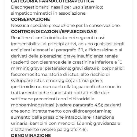
CATEGORIA FARMACOTERAPEUTICA
Decongestionanti nasali per uso sistemico;
simpaticomimetici in associazione.
CONSERVAZIONE
Nessuna speciale precauzione per la conservazione.
CONTROINDICAZIONI/EFF.SECONDAR
Reactine e' controindicato nei seguenti casi:
ipersensibilita' ai principi attivi, ad uno qualsiasi degli
eccipienti elencati al paragrafo 6.1, all'idrossizina o ai
derivati della piperazina; grave insufficienza renale
(pazienti con clearance della creatinina inferiore a 10
ml/min); grave ipertensione; gravi disturbi coronarici;
feocromocitoma; storia di ictus; alto rischio di
sviluppare ictus emorragico; aritmia grave;
ipertiroidismo non controllato; pazienti che sono in
trattamento oche siano stati trattati nelle due
settimane precedenti con inibitoridelle
monoaminoossidasi (vedere paragrafo 4.5); pazienti
che sono intrattamento con diidroergotamina;
aumento della pressione intraoculare; ritenzione
urinaria; bambini con meno di 12 anni; gravidanza e
allattamento (vedere paragrafo 4.6).
DENOMINAZIONE