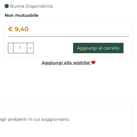
Buona Disponibilità
Non mutuabile
Prezzo
€ 9,40
-
+
Aggiungi al carrello
Aggiungi alla wishlist
 negli ambienti in cui soggiornano.