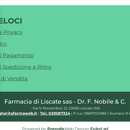
ELOCI
a Privacy
icy
di Pagamento
i Spedizione e Ritiro
 di Vendita
Farmacia di Liscate sas - Dr. F. Nobile & C.
- Via IV Novembre, 22 20060 Liscate (MI)
heritafarmaweb.it
Tel.: 029587324
|
| P.Iva: 09697020965 | Numero R.E
Powered by
Prenofa
Web Design
Fulcri srl