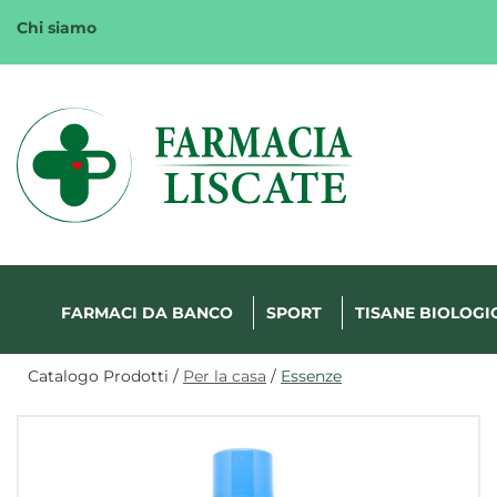
Passa
Chi siamo
al
contenuto
principale
Margherita
FarmaWeb
FARMACI DA BANCO
SPORT
TISANE BIOLOGI
Catalogo Prodotti /
Per la casa
/
Essenze