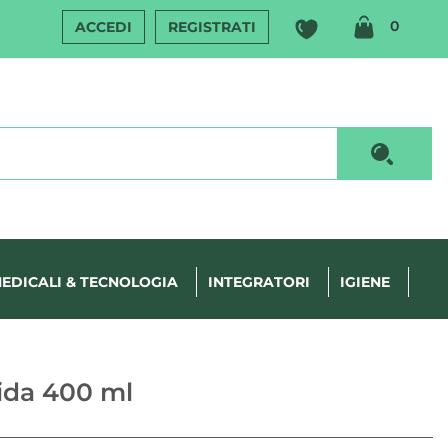
ARTIC
0
ACCEDI
REGISTRATI
INSERI
Cerca P
EDICALI & TECNOLOGIA
INTEGRATORI
IGIENE
ida 400 ml