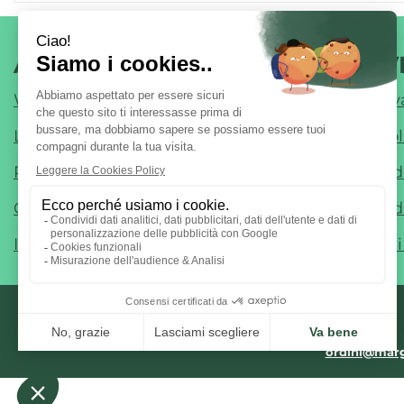
AREA UTENTE
LINK V
Wishlist
Informativ
Login
Cookie Pol
Registrati
Modalità 
Contatti
Modalità d
Iscrizione alla Newsletter
Condizioni
ordini@marg