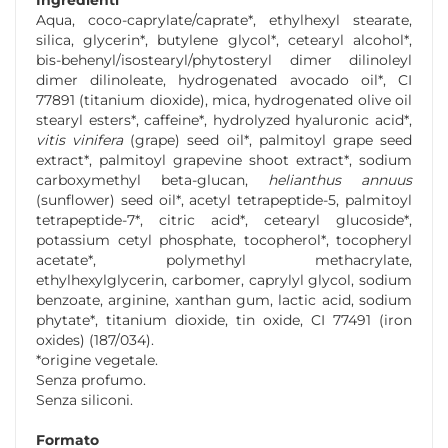
Ingredienti
Aqua, coco-caprylate/caprate*, ethylhexyl stearate,
silica, glycerin*, butylene glycol*, cetearyl alcohol*,
bis-behenyl/isostearyl/phytosteryl dimer dilinoleyl
dimer dilinoleate, hydrogenated avocado oil*, CI
77891 (titanium dioxide), mica, hydrogenated olive oil
stearyl esters*, caffeine*, hydrolyzed hyaluronic acid*,
vitis vinifera
(grape) seed oil*, palmitoyl grape seed
extract*, palmitoyl grapevine shoot extract*, sodium
carboxymethyl beta-glucan,
helianthus annuus
(sunflower) seed oil*, acetyl tetrapeptide-5, palmitoyl
tetrapeptide-7*, citric acid*, cetearyl glucoside*,
potassium cetyl phosphate, tocopherol*, tocopheryl
acetate*, polymethyl methacrylate,
ethylhexylglycerin, carbomer, caprylyl glycol, sodium
benzoate, arginine, xanthan gum, lactic acid, sodium
phytate*, titanium dioxide, tin oxide, CI 77491 (iron
oxides) (187/034).
*origine vegetale.
Senza profumo.
Senza siliconi.
Formato