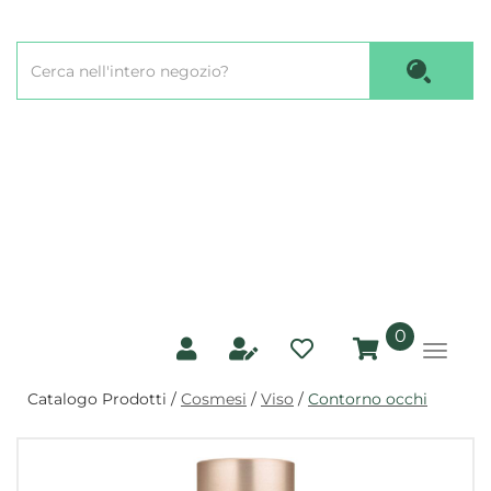
Passa
al
Cerca
contenuto
Cerca P
Prodotto
principale
prodotti
0
inseriti
Catalogo Prodotti /
Cosmesi
/
Viso
/
Contorno occhi