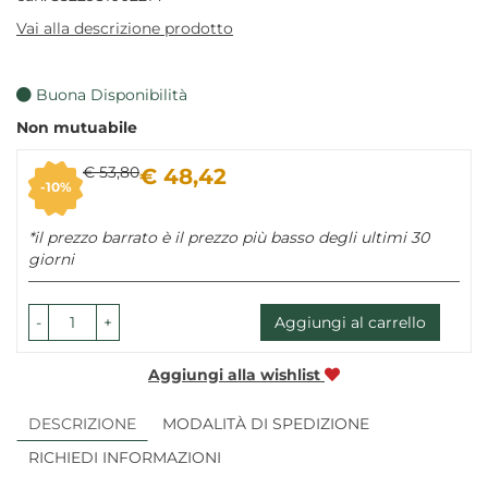
Vai alla descrizione prodotto
Buona Disponibilità
Non mutuabile
Sconto
Prezzo
€ 53,80
€ 48,42
10%
del
scontato
*il prezzo barrato è il prezzo più basso degli ultimi 30
giorni
-
+
Aggiungi al carrello
Aggiungi alla wishlist
DESCRIZIONE
MODALITÀ DI SPEDIZIONE
RICHIEDI INFORMAZIONI