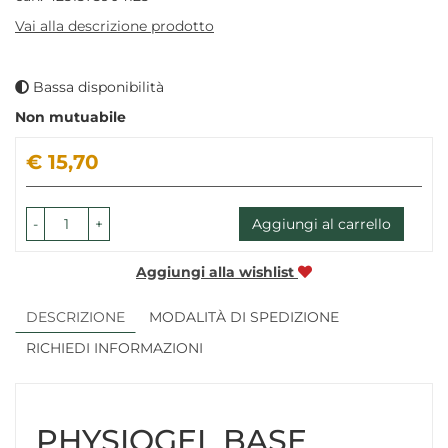
Vai alla descrizione prodotto
Bassa disponibilità
Non mutuabile
Prezzo
€ 15,70
-
+
Aggiungi al carrello
Aggiungi alla wishlist
DESCRIZIONE
MODALITÀ DI SPEDIZIONE
RICHIEDI INFORMAZIONI
PHYSIOGEL BASE