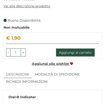
Vai alla descrizione prodotto
Buona Disponibilità
Non mutuabile
Prezzo
€ 1,90
-
+
Aggiungi al carrello
Aggiungi alla wishlist
DESCRIZIONE
MODALITÀ DI SPEDIZIONE
RICHIEDI INFORMAZIONI
Oral-B
Indicator