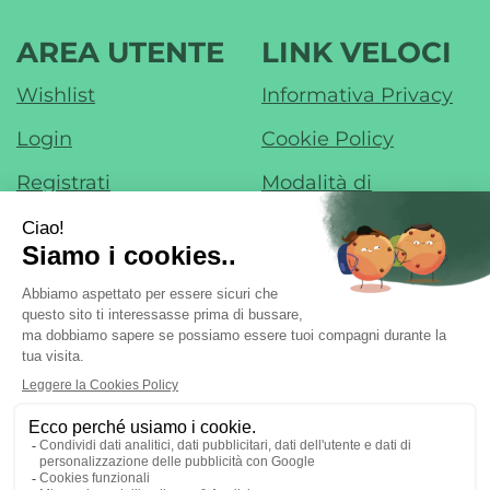
AREA UTENTE
LINK VELOCI
Wishlist
Informativa Privacy
Login
Cookie Policy
Registrati
Modalità di
Pagamento
Contatti
Modalità di
Iscrizione alla
Spedizione e Ritiro
Newsletter
Condizioni di Vendita
Farmacia di Liscate sas - Dr. F. Nobile &
C.
- Via IV Novembre, 22 20060 Liscate (MI)