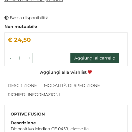
Bassa disponibilità
Non mutuabile
Prezzo
€ 24,50
-
+
Aggiungi al carrello
Aggiungi alla wishlist
DESCRIZIONE
MODALITÀ DI SPEDIZIONE
RICHIEDI INFORMAZIONI
OPTIVE FUSION
Descrizione
Dispositivo Medico CE 0459, classe IIa.