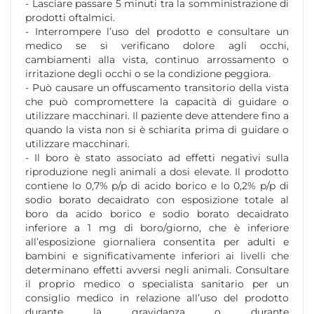
- Lasciare passare 5 minuti tra la somministrazione di
prodotti oftalmici.
- Interrompere l’uso del prodotto e consultare un
medico se si verificano dolore agli occhi,
cambiamenti alla vista, continuo arrossamento o
irritazione degli occhi o se la condizione peggiora.
- Può causare un offuscamento transitorio della vista
che può compromettere la capacità di guidare o
utilizzare macchinari. Il paziente deve attendere fino a
quando la vista non si è schiarita prima di guidare o
utilizzare macchinari.
- Il boro è stato associato ad effetti negativi sulla
riproduzione negli animali a dosi elevate. Il prodotto
contiene lo 0,7% p/p di acido borico e lo 0,2% p/p di
sodio borato decaidrato con esposizione totale al
boro da acido borico e sodio borato decaidrato
inferiore a 1 mg di boro/giorno, che è inferiore
all’esposizione giornaliera consentita per adulti e
bambini e significativamente inferiori ai livelli che
determinano effetti avversi negli animali. Consultare
il proprio medico o specialista sanitario per un
consiglio medico in relazione all’uso del prodotto
durante la gravidanza o durante