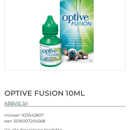
OPTIVE FUSION 10ML
ABBVIE Srl
minsan: 933543807
ean: 5016007204568
Vai alla descrizione prodotto