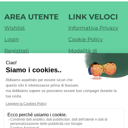
AREA UTENTE
LINK VELOCI
Wishlist
Informativa Privacy
Login
Cookie Policy
Registrati
Modalità di
Pagamento
Contatti
Modalità di
Iscrizione alla
Spedizione e Ritiro
Newsletter
Condizioni di Vendita
Farmacia di Liscate sas - Dr. F. Nobile &
C.