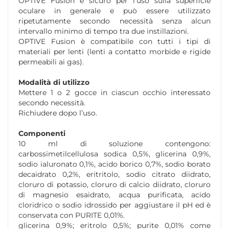
OPTIVE Fusion è sicuro per l’uso sulla superficie
oculare in generale e può essere utilizzato
ripetutamente secondo necessità senza alcun
intervallo minimo di tempo tra due instillazioni.
OPTIVE Fusion è compatibile con tutti i tipi di
materiali per lenti (lenti a contatto morbide e rigide
permeabili ai gas).
Modalità di utilizzo
Mettere 1 o 2 gocce in ciascun occhio interessato
secondo necessità.
Richiudere dopo l’uso.
Componenti
10 ml di soluzione contengono:
carbossimetilcellulosa sodica 0,5%, glicerina 0,9%,
sodio ialuronato 0,1%, acido borico 0,7%, sodio borato
decaidrato 0,2%, eritritolo, sodio citrato diidrato,
cloruro di potassio, cloruro di calcio diidrato, cloruro
di magnesio esaidrato, acqua purificata, acido
cloridrico o sodio idrossido per aggiustare il pH ed è
conservata con PURITE 0,01%.
glicerina 0,9%; eritrolo 0,5%; purite 0,01% come