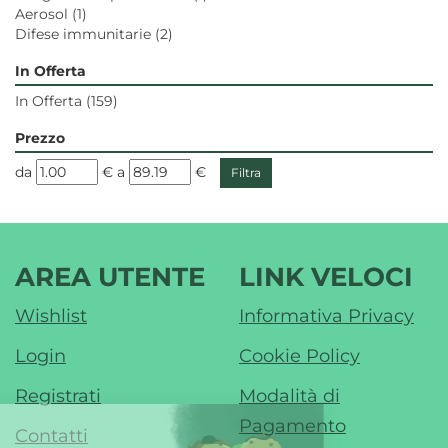
Aerosol
(1)
Difese immunitarie
(2)
In Offerta
In Offerta
(159)
Prezzo
filtra
filtra
da
€
a
€
da
a
AREA UTENTE
LINK VELOCI
Wishlist
Informativa Privacy
Login
Cookie Policy
Registrati
Modalità di
Pagamento
Contatti