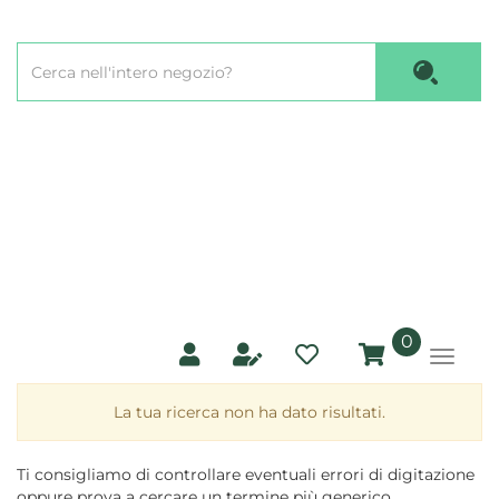
Passa
al
Cerca
contenuto
Cerca P
Prodotto
principale
prodotti
0
inseriti
La tua ricerca non ha dato risultati.
Ti consigliamo di controllare eventuali errori di digitazione
oppure prova a cercare un termine più generico.