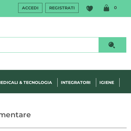
ARTIC
0
ACCEDI
REGISTRATI
INSERI
Cerca P
EDICALI & TECNOLOGIA
INTEGRATORI
IGIENE
imentare