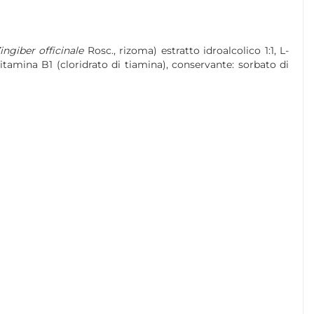
ingiber officinale
Rosc., rizoma) estratto idroalcolico 1:1, L-
vitamina B1 (cloridrato di tiamina), conservante: sorbato di