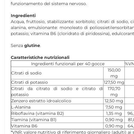
funzionamento del sistema nervoso.
Ingredienti
Acqua, fruttosio, stabilizzante: sorbitolo; citrati di sodio, 
alanina, emulsionante: monoleato di poliossietilensorbitano
potassio; vitamina B6 (cloridrato di piridossina), edulcorant
Senza
glutine
.
Caratteristiche nutrizionali
Ingredienti funzionali per 40 gocce
%VN
150,00
Citrati di sodio
mg
Citrati di potassio
127,50 mg
Citrati da citrato di sodio e citrato di
170,70
potassio
mg
Zenzero estratto idroalcolico
12,50 mg
L-Alanina
7,50 mg
Riboflavina (vitamina B2)
1,35 mg
96
Tiamina (vitamina B1)
0,90 mg
81,
Vitamina B6
0,90 mg
64
*VNR: valore nutritivo di riferimento giornaliero (adulti) ai 