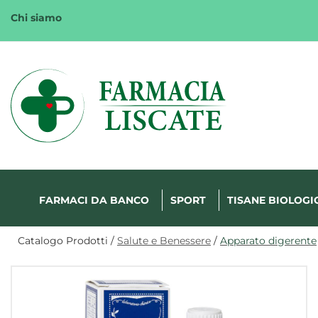
Passa
Chi siamo
al
contenuto
principale
Margherita
FarmaWeb
FARMACI DA BANCO
SPORT
TISANE BIOLOGI
Catalogo Prodotti /
Salute e Benessere
/
Apparato digerente