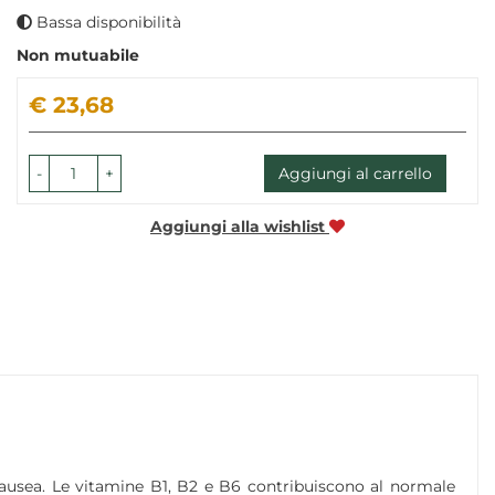
Bassa disponibilità
Non mutuabile
Prezzo
€ 23,68
-
+
Aggiungi al carrello
Aggiungi alla wishlist
tinausea. Le vitamine B1, B2 e B6 contribuiscono al normale