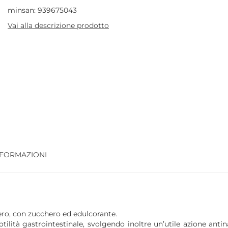
minsan: 939675043
Vai alla descrizione prodotto
NFORMAZIONI
ero, con zucchero ed edulcorante.
otilità gastrointestinale, svolgendo inoltre un’utile azione an