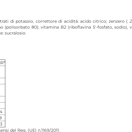
citrati di potassio, correttore di acidità: acido citrico; zenzero (
Z
 (polisorbato 80); vitamina B2 (riboflavina 5'-fosfato, sodio), 
e: sucralosio.
R*
,4
8
,3
sensi del Reg. (UE) n.1169/2011.